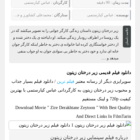
مدت زمان :
90 دقیقه
کارگردان :
عباس کیارستمی
نويسنده :
عباس کیارستمی
ستارگان :
محمدعلی کشاورز و جعفر پناهی
خلاصه داستان
زیر درختان زیتون داستان زندگی کارگر جوانی را به تصویر میکشد که در
یک روستا در اطراف رودبار زندگی میکند. او دلباخته ی یک دختر شده و
از دختر خواستگاری کرده اما خانواده ی دختر به خاطر اینکه کارگر جوان
خانه ای ندارد و خود دختر به خاطر بی سوادی جوان به او جواب منفی
میدهد و .....
دانلود فیلم قدیمی زیر درختان زیتون
سوپرایزی دیگر از رسانه معتبر
فیلم ترین
/ دانلود فیلم بسیار جذاب
و محبوب زیر درختان زیتون به کارگردانی عباس کیارستمی با بهترین
کیفیت 720p و لینک مستقیم
Download Movie ” Zire Derakhtane Zeytoon ” With Best Quality
And Direct Links In FilmTarin
درباره فیلم سینمایی زیر درختان زیتون