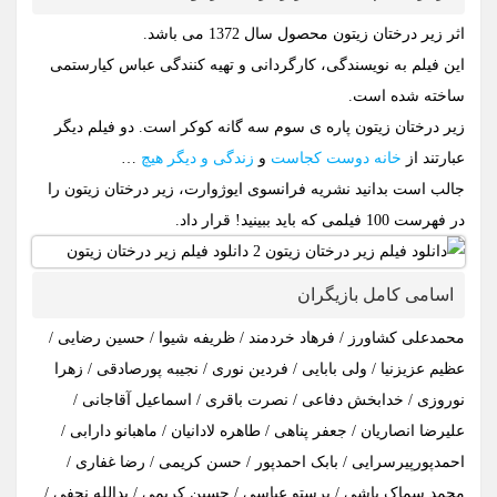
اثر زیر درختان زیتون محصول سال 1372 می باشد.
این فیلم به نویسندگی، کارگردانی و تهیه کنندگی عباس کیارستمی
ساخته شده است.
زیر درختان زیتون پاره ی سوم سه گانه کوکر است. دو فیلم دیگر
عبارتند از
خانه دوست کجاست
و
زندگی و دیگر هیچ
…
جالب است بدانید نشریه فرانسوی ایوژوارت، زیر درختان زیتون را
در فهرست 100 فیلمی که باید ببینید! قرار داد.
اسامی کامل بازیگران
محمدعلی کشاورز / فرهاد خردمند / ظریفه شیوا / حسین رضایی /
عظیم عزیزنیا / ولی بابایی / فردین نوری / نجیبه پورصادقی / زهرا
نوروزی / خدابخش دفاعی / نصرت باقری / اسماعیل آقاجانی /
علیرضا انصاریان / جعفر پناهی / طاهره لادانیان / ماهبانو دارابی /
احمدپورپیرسرایی / بابک احمدپور / حسن کریمی / رضا غفاری /
محمد سماک باشی / پرستو عباسی / حسین کریمی / یدالله نجفی /