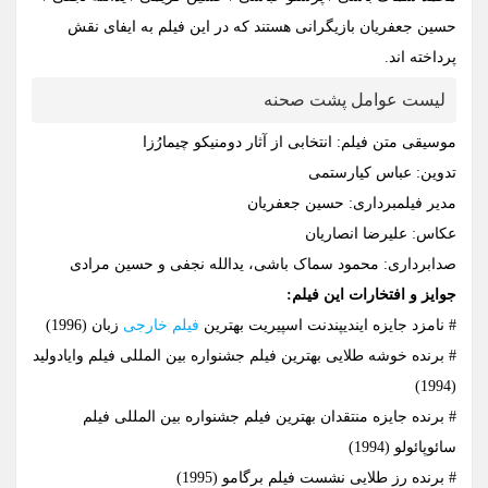
حسین جعفریان بازیگرانی هستند که در این فیلم به ایفای نقش
پرداخته اند.
لیست عوامل پشت صحنه
موسیقی متن فیلم: انتخابی از آثار دومنیکو چیمارُزا
تدوین: عباس کیارستمی
مدیر فیلمبرداری: حسین جعفریان
عکاس: علیرضا انصاریان
صدابرداری: محمود سماک باشی، یدالله نجفی و حسین مرادی
جوایز و افتخارات این فیلم:
# نامزد جایزه ایندیپندنت اسپیریت بهترین
فیلم خارجی
زبان (1996)
# برنده خوشه طلایی بهترین فیلم جشنواره بین المللی فیلم وایادولید
(1994)
# برنده جایزه منتقدان بهترین فیلم جشنواره بین المللی فیلم
سائوپائولو (1994)
# برنده رز طلایی نشست فیلم برگامو (1995)