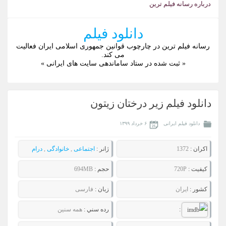
درباره رسانه فيلم ترين
دانلود فیلم
رسانه فیلم ترین در چارچوب قوانین جمهوری اسلامی ایران فعالیت
می کند.
« ثبت شده در ستاد ساماندهی سایت های ایرانی »
دانلود فیلم زیر درختان زیتون
دانلود فیلم ایرانی
۶ خرداد ۱۳۹۹
اکران :
1372
ژانر :
اجتماعی
,
خانوادگی
,
درام
کيفيت :
720P
حجم :
694MB
کشور :
ایران
زبان :
فارسی
:
رده سني :
همه سنین