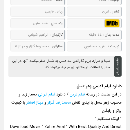
کشور :
ایران
زبان :
فارسی
:
رده سني :
همه سنین
مدت زمان :
92 دقیقه
کارگردان :
ابراهیم شیبانی
نويسنده :
فرید مصطفوی
ستارگان :
محمدرضا گلزار و مهناز افشار
خلاصه داستان
سینا و شراره، برای گذراندن ماه عسل به شمال سفر میکنند. آنها در این
سفر با اتفاقات غیرمنتظره ای مواجه میشوند که...
دانلود فیلم قدیمی زهر عسل
در این ساعت در رسانه
فیلم ترین
/ دانلود
فیلم ایرانی
بسیار زیبا و
محبوب زهر عسل با ایفای نقش
محمدرضا گلزار
و
مهناز افشار
با کیفیت
برتر و رایگان
” لینک مستقیم ”
Download Movie ” Zahre Asal ” With Best Quality And Direct