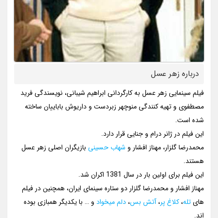
درباره زهر عسل
فیلم سینمایی زهر عسل به کارگردانی ابراهیم شیبانی، نویسندگی فرید
مصطفوی و تهیه کنندگی منوچهر زبردست و داریوش باباییان ساخته
شده است.
این فیلم در ژانر درام و جنایی قرار دارد.
محمدرضا گلزار، مهناز افشار و
شهاب حسینی
بازیگران اصلی زهر عسل
هستند.
این فیلم برای اولین بار در سال 1381 اکران شد.
مهناز افشار و محمدرضا گلزار دو ستاره سینمای ایران، همچنین در فیلم
های
تله
،
کلاغ پر
،
آتش بس
،
دلم میخواد
و … با یکدیگر همبازی بوده
اند.