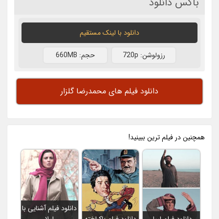
باکس دانلود
دانلود با لينک مستقيم
رزولوشن: 720p
حجم: 660MB
دانلود فیلم های محمدرضا گلزار
همچنين در فيلم ترين ببينيد!
دانلود فیلم آشنایی با
دانلود فیلم لیپار
دانلود فیلم پاکباخته
لیلا