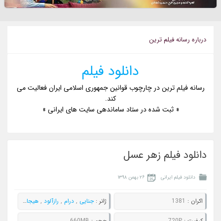
درباره رسانه فيلم ترين
دانلود فیلم
رسانه فیلم ترین در چارچوب قوانین جمهوری اسلامی ایران فعالیت می
کند.
« ثبت شده در ستاد ساماندهی سایت های ایرانی »
دانلود فیلم زهر عسل
دانلود فیلم ایرانی
۲۶ بهمن ۱۳۹۸
اکران :
1381
ژانر :
جنایی
,
درام
,
رازآلود
,
هیجان انگیز
کيفيت :
720P
حجم :
660MB