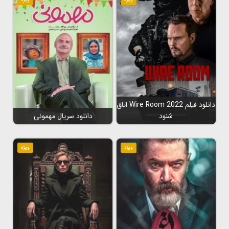
دانلود فیلم Wire Room 2022 اتاق
شنود
دانلود سریال مهمونی
ویژه
ویژه