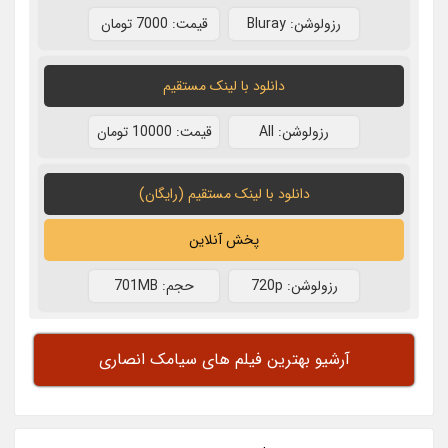
رزولوشن: Bluray
قيمت: 7000 تومان
دانلود با لينک مستقيم
رزولوشن: All
قيمت: 10000 تومان
دانلود با لینک مستقیم (رایگان)
پخش آنلاین
رزولوشن: 720p
حجم: 701MB
آرشیو بهترین فیلم های سیامک انصاری