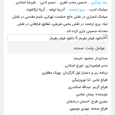
رضا رویگری
.. حسین محب اهری .. نسیم ادبی .. علیرضا استادی ..
سیامک ادیب ..
برزو ارجمند
.. آدرینا توشه .. آزیتا ترکاشوند
سیامک انصاری در نقش حاج حشمت تهرانی، شبنم مقدمی در نقش
لیلا، برزو ارجمند در نقش یحیی شریفی، شقایق فراهانی در نقش
محدثه حسینی بازی کرده اند.
عوامل پشت صحنه
صدابردار: محمود خرسند
مدیر فیلمبرداری: تورج اصلانی
برنامه ریز و دستیار اول کارگردان: پوپک مظفری
طراح لباس: ثنا نوروزبیگی
طراح گریم: عبدالله اسکندری
نویسنده: پیمان عباسی
مجری طرح: احسان درخشان
طراح صحنه: مهدی موسوی