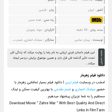
کشور :
ایران
زبان :
فارسی
:
رده سني :
همه سنین
مدت زمان :
90 دقیقه
کارگردان :
جواد رضویان
نويسنده :
پیمان عباسی
ستارگان :
سیامک انصاری، شبنم مقدمی، شقایق فراهانی، سیامک صفری
خلاصه داستان
این فیلم داستان فردی ارزشی به نام رضا را روایت میکند که زندگی اش
تحت تاثیر گذشته اش قرار دارد و همین موضوع برایش دردسر ایجاد
میکند....
دانلود فیلم زهرمار
امشب در وبسایت
فیلم ترین
| دانلود فیلم بسیار تماشایی زهرمار با
حضور
سیامک انصاری
و
شبنم مقدمی
با بهترین کیفیت ممکن و لینک
مستقیم را به شما عزیزان پیشنهاد میدهیم..
Download Movie ” Zahre Mar ” With Best Quality And Direct
Links In FilmTarin