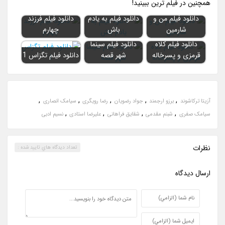
همچنين در فيلم ترين ببينيد!
دانلود فیلم من و
دانلود فیلم به یادم
دانلود فیلم فرزند
شارمین
باش
چهارم
دانلود فیلم کلاه
دانلود فیلم سینما
قرمزی و پسرخاله
شهر قصه
دانلود فیلم تگزاس 1
,
,
,
,
,
آزیتا ترکاشوند
برزو ارجمند
جواد رضویان
رضا رویگری
سیامک انصاری
,
,
,
,
سیامک صفری
شبنم مقدمی
شقایق فراهانی
علیرضا استادی
نسیم ادبی
نظرات
تعداد ديدگاه هاي تاييد شده :
ارسال ديدگاه