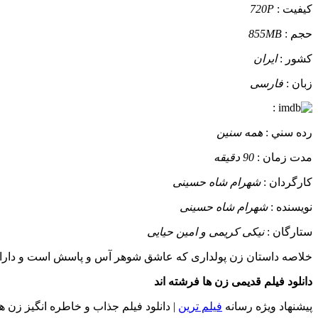
کيفيت :
720P
حجم :
855MB
کشور :
ایران
زبان :
فارسی
:
رده سني :
همه سنین
مدت زمان :
90 دقیقه
کارگردان :
شهرام شاه حسینی
نويسنده :
شهرام شاه حسینی
ستارگان :
نیکی کریمی و امین حیایی
خلاصه داستان
زن پولداری که عاشق شوهر آس و پاسش است و دارایی
دانلود فیلم قدیمی زن ها فرشته اند
پیشنهاد ویژه رسانه
فیلم ترین
| دانلود فیلم جذاب و خاطره انگیز زن ه