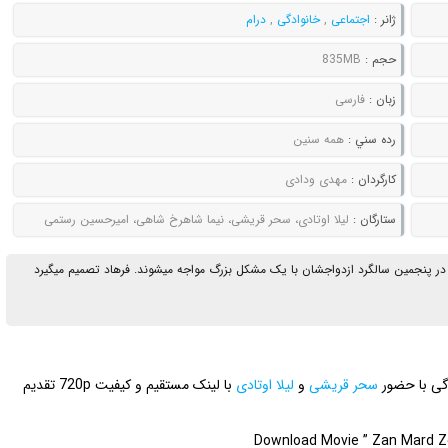
ژانر :
اجتماعی
,
خانوادگی
,
درام
حجم :
835MB
زبان :
فارسی
رده سني :
همه سنین
کارگردان :
مهدی ودادی
ستارگان :
لیلا اوتادی، سحر قریشی، نیما شاهرخ شاهی، امیرحسین رستمی
در پنجمین سالگرد ازدواجشان با یک مشکل بزرگ مواجه میشوند. فرهاد تصمیم میگیرد
دگی با حضور
سحر قریشی
و
لیلا اوتادی
با لینک مستقیم و کیفیت 720p تقدیم
Download Movie ” Zan Mard Zen