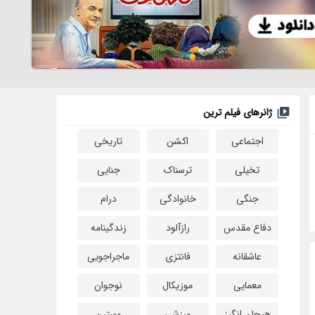
ژانرهای فیلم ترین
اجتماعی
اکشن
تاریخی
تخیلی
ترسناک
جنایی
جنگی
خانوادگی
درام
دفاع مقدس
رازآلود
زندگینامه
عاشقانه
فانتزی
ماجراجویی
معمایی
موزیکال
نوجوان
هیجان انگیز
ورزشی
وسترن