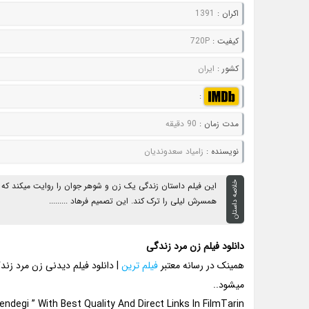
اکران :
1391
کيفيت :
720P
کشور :
ایران
:
مدت زمان :
90 دقیقه
نويسنده :
زامیاد سعدوندیان
خلاصه داستان
این فیلم داستان زندگی یک زن و شوهر جوان را روایت میکند که 
همسرش لیلی را ترک کند. این تصمیم فرهاد .........
دانلود فیلم زن مرد زندگی
همینک در رسانه معتبر
فیلم ترین
| دانلود فیلم دیدنی زن مرد زن
میشود..
degi ” With Best Quality And Direct Links In FilmTarin