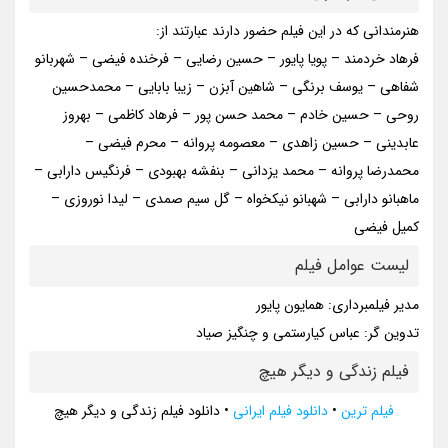
هنرمندانی که در این فیلم حضور دارند عبارتند از:
فرهاد خردمند – پویا پایور – حسین رضایی – فرخنده فیضی – شهربانو
شفاهی – یوسف برنگی – شاهین آبزن – زیبا بابایی – محمدحسین
روحی – حسین خادم – محمد حسن پور – فرهاد کاظمی – بهروز
عابدینی – حسین زاهدی – معصومه پروانه – محرم فیضی –
محمدرضا پروانه – محمد یزدانی – بنفشه بهبودی – فرنگیس دارابی –
ماهبانو دارابی – شهبانو نیکخواه – گل سیم صمدی – لیدا نوروزی –
کمیل فیضی
لیست عوامل فیلم
مدیر فیلمبرداری: همایون پایور
تدوین گر: عباس کیارستمی و چنگیز صیاد
فیلم زندگی و دیگر هیچ
فیلم ترین
•
دانلود فیلم ایرانی
•
دانلود فیلم زندگی و دیگر هیچ