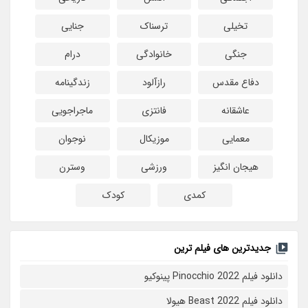
تخیلی
ترسناک
جنایی
جنگی
خانوادگی
درام
دفاع مقدس
رازآلود
زندگینامه
عاشقانه
فانتزی
ماجراجویی
معمایی
موزیکال
نوجوان
هیجان انگیز
ورزشی
وسترن
کمدی
کودک
جدیدترین های فیلم ترین
دانلود فیلم Pinocchio 2022 پینوکیو
دانلود فیلم Beast 2022 هیولا