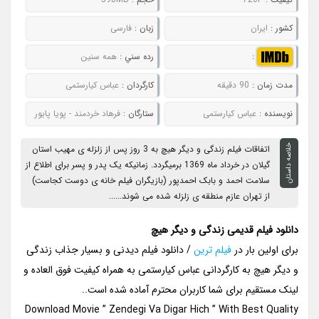
کشور :
ایران
زبان :
فارسی
:
رده سني :
همه سنین
مدت زمان :
90 دقیقه
کارگردان :
عباس کیارستمی
نويسنده :
عباس کیارستمی
ستارگان :
فرهاد خردمند - پویا پایور
خلاصه داستان
اتفاقات فیلم زندگی و دیگر هیچ به 3 روز پس از زلزله ی مهیب استان
گیلان در خرداد ماه 1369 برمیگردد. زمانیکه یک پدر و پسر برای اطلاع از
سلامت احمد و بابک احمدپور (بازیگران فیلم خانه ی دوست کجاست)
از تهران عازم منطقه ی زلزله شده می شوند......
دانلود فیلم قدیمی زندگی و دیگر هیچ
برای اولین بار در
فیلم ترین
/ دانلود فیلم دیدنی و بسیار جذاب زندگی
و دیگر هیچ به کارگردانی عباس کیارستمی به همراه کیفیت فوق العاده و
لینک مستقیم برای شما کاربران محترم آماده شده است..
Download Movie ” Zendegi Va Digar Hich ” With Best Quality