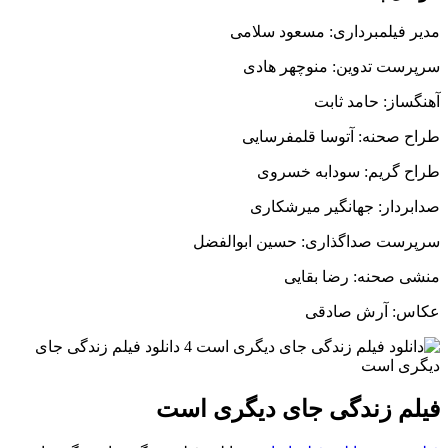
مدیر فیلمبرداری: مسعود سلامی
سرپرست تدوین: منوچهر هادی
آهنگساز: حامد ثابت
طراح صحنه: آتوسا قلمفرسایی
طراح گریم: سودابه خسروی
صدابردار: جهانگیر میرشکاری
سرپرست صداگذاری: حسین ابوالفضل
منشی صحنه: رضا بقایی
عکاس: آرش صادقی
فیلم زندگی جای دیگری است