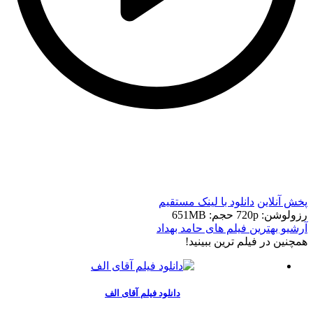
t
t
پخش آنلاین
دانلود با لينک مستقيم
رزولوشن: 720p
حجم: 651MB
آرشیو بهترین فیلم های حامد بهداد
همچنين در فيلم ترين ببينيد!
دانلود فیلم آقای الف