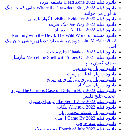
دانلود فیلم 2022 Dead Zone منطقه مرده
دانلود فیلم Where the Crawdads Sing 2022 جایی که خرچنگ
ها آواز می خوانند
دانلود فیلم 2020 Invisible Evidence گواه نامرئی
دانلود فیلم One Way 2022 یک طرفه
دانلود فیلم All Hail 2022 زنده باد
دانلود مستند Running with the Devil: The Wild World of
John McAfee 2022 دویدن با شیطان : دنیای وحشی جان مک
آفی
دانلود فیلم Dhaakad 2022 جان سخت
دانلود فیلم Marcel the Shell with Shoes On 2021 مارسل
صدف کفش به پا
دانلود سریال نوبت لیلی
دانلود سریال آفتاب پرست
دانلود سریال روزی روزگاری در مریخ
دانلود سریال بی گناه
دانلود فیلم The Curious Case of Dolphin Bay 2022 مورد
عجیب خلیج دلفین
دانلود فیلم Seoul Vibe 2022 حال و هوای سئول
دانلود فیلم Alienoid 2022 بیگانه
دانلود سریال شبکه مخفی زنان
دانلود فیلم I Came By 2022 آمدم
دانلود فیلم سه حرفی
دانلود فیلم Fourth of July 2022 چهارم جولای