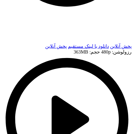
t
t
پخش آنلاین
دانلود با لينک مستقيم
پخش آنلاین
رزولوشن: 480p
حجم: 363MB