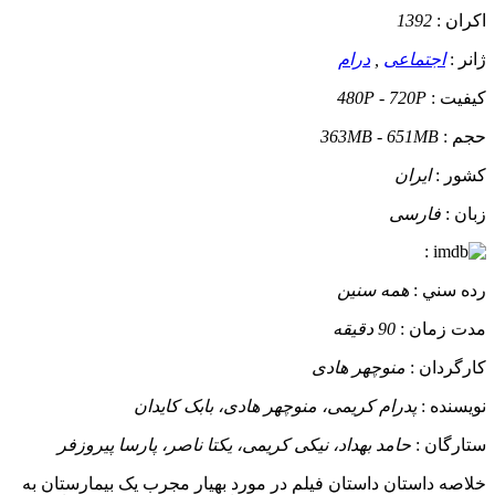
اکران :
1392
ژانر :
اجتماعی
,
درام
کيفيت :
480P - 720P
حجم :
363MB - 651MB
کشور :
ایران
زبان :
فارسی
:
رده سني :
همه سنین
مدت زمان :
90 دقیقه
کارگردان :
منوچهر هادی
نويسنده :
پدرام کریمی، منوچهر هادی، بابک کایدان
ستارگان :
حامد بهداد، نیکی کریمی، یکتا ناصر، پارسا پیروزفر
خلاصه داستان
داستان فیلم در مورد بهیار مجرب یک بیمارستان به