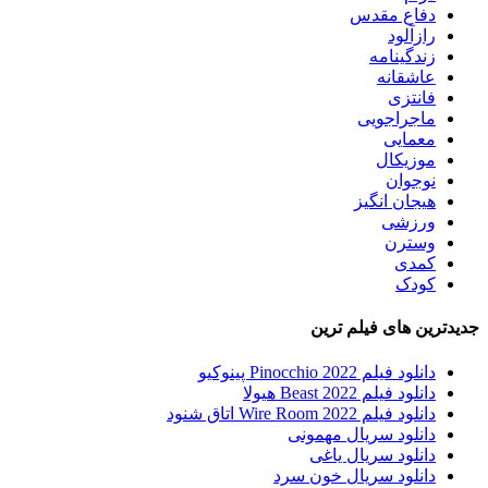
دفاع مقدس
رازآلود
زندگینامه
عاشقانه
فانتزی
ماجراجویی
معمایی
موزیکال
نوجوان
هیجان انگیز
ورزشی
وسترن
کمدی
کودک
جدیدترین های فیلم ترین
دانلود فیلم Pinocchio 2022 پینوکیو
دانلود فیلم Beast 2022 هیولا
دانلود فیلم Wire Room 2022 اتاق شنود
دانلود سریال مهمونی
دانلود سریال یاغی
دانلود سریال خون سرد