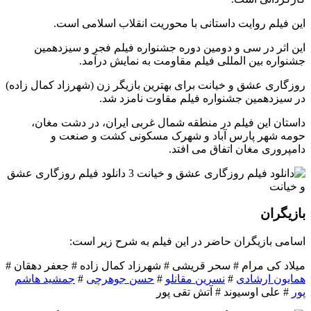
این فیلم روایت داستانی با محوریت انقلاب اسلامی است.
این اثر در سی و دومین دوره جشنواره فیلم فجر و سیزدهمین
جشنواره بین المللی فیلم مقاومت به نمایش درآمد.
روزگاری عشق و خیانت برای بهترین بازیگر زن (شهرزاد کمال زاده)
در سیزدهمین جشنواره فیلم مقاوت نامزد شد.
داستان این فیلم در منطقه شمال غربی ایران، در دشت مغان،
حومه شهر پارس آباد و شهرک مسکونی کشت و صنعت و
دامپروری مغان اتفاق می افتد.
بازیگران
اسامی بازیگران حاضر در این فیلم به شرح زیر است:
میلاد کی مرام # سحر قریشی # شهرزاد کمال زاده # جعفر دهقان #
همایون ارشادی
#
نسرین مقانلو
#
حسن جوهرچی
#
جمشید هاشم
پور
# علی اوسیوند # آتش تقی پور