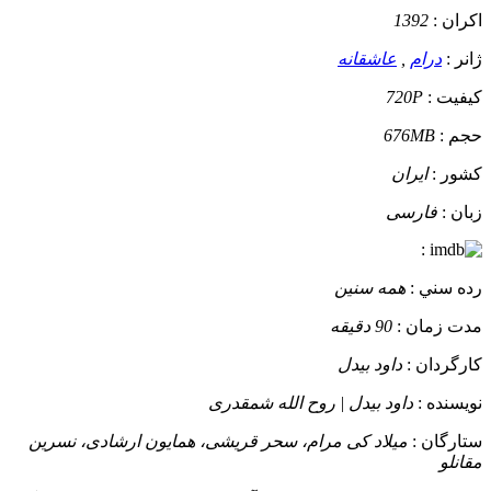
اکران :
1392
ژانر :
درام
,
عاشقانه
کيفيت :
720P
حجم :
676MB
کشور :
ایران
زبان :
فارسی
:
رده سني :
همه سنین
مدت زمان :
90 دقیقه
کارگردان :
داود بیدل
نويسنده :
داود بیدل | روح الله شمقدری
ستارگان :
میلاد کی مرام، سحر قریشی، همایون ارشادی، نسرین
مقانلو