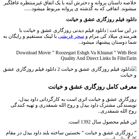
خلاصه داستان
پروانه و دخترش آینه با یک اتفاق غیرمنتظره غافلگیر
میشوند. اتفاقی که به گذشته ی پروانه مربوط میشود......
دانلود فیلم روزگاری عشق و خیانت
در این ساعت | دانلود فیلم دیدنی روزگاری عشق و خیانت با
هنرمندی میلاد کی مرام و
سحر قریشی
با لینک مستقیم و رایگان به
شما دوستان پیشنهاد میشود..
Download Movie ” Roozegari Eshgh Va Khianat ” With Best
Quality And Direct Links In FilmTarin
معرفی کامل روزگاری عشق و خیانت
روزگاری عشق و خیانت اثری است به کارگردانی داود بیدل،
نویسندگی مشترک داود بیدل و روح الله شمقدری و تهیه کنندگی
روح الله شمقدری..
این فیلم محصول سال 1392 است.
” روزگاری عشق و خیانت ” نخستین ساخته بلند داود بیدل در مقام
کارگردانی است.