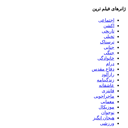
ژانرهای فیلم ترین
اجتماعی
اکشن
تاریخی
تخیلی
ترسناک
جنایی
جنگی
خانوادگی
درام
دفاع مقدس
رازآلود
زندگینامه
عاشقانه
فانتزی
ماجراجویی
معمایی
موزیکال
نوجوان
هیجان انگیز
ورزشی