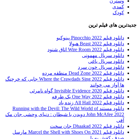
وسترن
کمدی
کودک
جدیدترین های فیلم ترین
دانلود فیلم Pinocchio 2022 پینوکیو
دانلود فیلم Beast 2022 هیولا
دانلود فیلم Wire Room 2022 اتاق شنود
دانلود سریال مهمونی
دانلود سریال یاغی
دانلود سریال خون سرد
دانلود فیلم 2022 Dead Zone منطقه مرده
دانلود فیلم Where the Crawdads Sing 2022 جایی که خرچنگ
ها آواز می خوانند
دانلود فیلم 2020 Invisible Evidence گواه نامرئی
دانلود فیلم One Way 2022 یک طرفه
دانلود فیلم All Hail 2022 زنده باد
دانلود مستند Running with the Devil: The Wild World of
John McAfee 2022 دویدن با شیطان : دنیای وحشی جان مک
آفی
دانلود فیلم Dhaakad 2022 جان سخت
دانلود فیلم Marcel the Shell with Shoes On 2021 مارسل
صدف کفش به پا