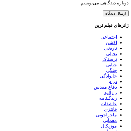
دوباره دیدگاهی می‌نویسم.
ژانرهای فیلم ترین
اجتماعی
اکشن
تاریخی
تخیلی
ترسناک
جنایی
جنگی
خانوادگی
درام
دفاع مقدس
رازآلود
زندگینامه
عاشقانه
فانتزی
ماجراجویی
معمایی
موزیکال