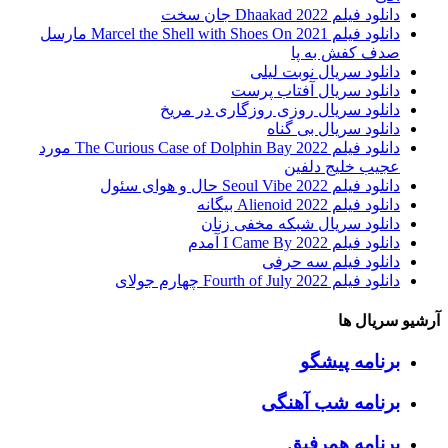
دانلود فیلم Dhaakad 2022 جان سخت
دانلود فیلم Marcel the Shell with Shoes On 2021 مارسل
صدف کفش به پا
دانلود سریال نوبت لیلی
دانلود سریال آفتاب پرست
دانلود سریال روزی روزگاری در مریخ
دانلود سریال بی گناه
دانلود فیلم The Curious Case of Dolphin Bay 2022 مورد
عجیب خلیج دلفین
دانلود فیلم Seoul Vibe 2022 حال و هوای سئول
دانلود فیلم Alienoid 2022 بیگانه
دانلود سریال شبکه مخفی زنان
دانلود فیلم I Came By 2022 آمدم
دانلود فیلم سه حرفی
دانلود فیلم Fourth of July 2022 چهارم جولای
آرشیو سریال ها
برنامه پیشگو
برنامه شب آهنگی
برنامه همرفیق