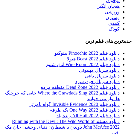
نوجوان
هیجان انگیز
ورزشی
وسترن
کمدی
کودک
جدیدترین های فیلم ترین
دانلود فیلم Pinocchio 2022 پینوکیو
دانلود فیلم Beast 2022 هیولا
دانلود فیلم Wire Room 2022 اتاق شنود
دانلود سریال مهمونی
دانلود سریال یاغی
دانلود سریال خون سرد
دانلود فیلم 2022 Dead Zone منطقه مرده
دانلود فیلم Where the Crawdads Sing 2022 جایی که خرچنگ
ها آواز می خوانند
دانلود فیلم 2020 Invisible Evidence گواه نامرئی
دانلود فیلم One Way 2022 یک طرفه
دانلود فیلم All Hail 2022 زنده باد
دانلود مستند Running with the Devil: The Wild World of
John McAfee 2022 دویدن با شیطان : دنیای وحشی جان مک
آفی