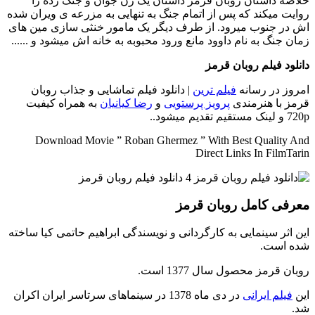
خلاصه داستان
روبان قرمز داستان یک زن جوان و جنگ زده را
روایت میکند که پس از اتمام جنگ به تنهایی به مزرعه ی ویران شده
اش در جنوب میرود. از طرف دیگر یک مامور خنثی سازی مین های
زمان جنگ به نام داوود مانع ورود محبوبه به خانه اش میشود و ......
دانلود فیلم روبان قرمز
امروز در رسانه
فیلم ترین
| دانلود فیلم تماشایی و جذاب روبان
قرمز با هنرمندی
پرویز پرستویی
و
رضا کیانیان
به همراه کیفیت
720p و لینک مستقیم تقدیم میشود..
Download Movie ” Roban Ghermez ” With Best Quality And
Direct Links In FilmTarin
معرفی کامل روبان قرمز
این اثر سینمایی به کارگردانی و نویسندگی ابراهیم حاتمی کیا ساخته
شده است.
روبان قرمز محصول سال 1377 است.
این
فیلم ایرانی
در دی ماه 1378 در سینماهای سرتاسر ایران اکران
شد.