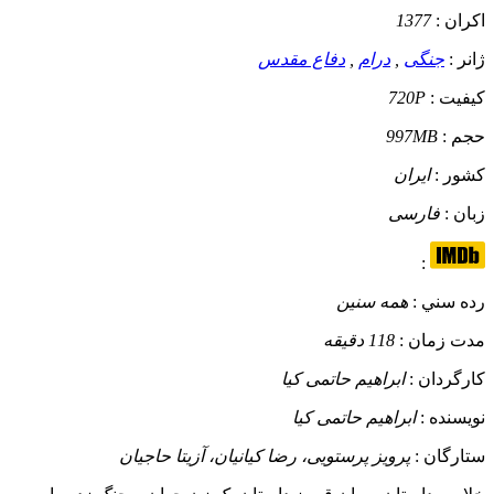
اکران :
1377
ژانر :
جنگی
,
درام
,
دفاع مقدس
کيفيت :
720P
حجم :
997MB
کشور :
ایران
زبان :
فارسی
:
رده سني :
همه سنین
مدت زمان :
118 دقیقه
کارگردان :
ابراهیم حاتمی کیا
نويسنده :
ابراهیم حاتمی کیا
ستارگان :
پرویز پرستویی، رضا کیانیان، آزیتا حاجیان