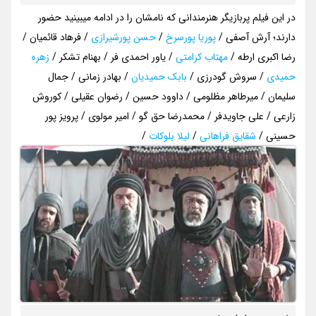
در این فیلم پربازیگر هنرمندانی که نامشان را در ادامه میبینید حضور
دارند؛ آرش آصفی /
پوریا پورسرخ
/
حسن پورشیرازی
/ فرهاد قائمیان /
رضا اکبری ارطه /
مهتاب کرامتی
/ یاور احمدی فر / بهنام تشکر /
زهره
حمیدی
/ سروش گودرزی /
بابک حمیدیان
/ بهادر زمانی / جمال
سلیمان / میرطاهر مظلومی / داوود حسین / رضوان عقیلی / کوروش
زارعی / علی جاویدفر / محمدرضا حق گو / امیر مولوی / پرویز پور
حسینی /
شقایق فراهانی
/
لیلا بلوکات
/