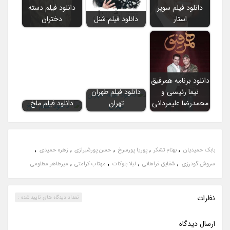
دانلود فیلم سوپر
دانلود فیلم دسته
استار
دانلود فیلم شنل
دختران
دانلود برنامه همرفیق
نیما رئیسی و
دانلود فیلم طهران
محمدرضا علیمردانی
تهران
دانلود فیلم ملخ
,
,
,
,
,
بابک حمیدیان
بهنام تشکر
پوریا پورسرخ
حسن پورشیرازی
زهره حمیدی
,
,
,
,
سروش گودرزی
شقایق فراهانی
لیلا بلوکات
مهتاب کرامتی
میرطاهر مظلومی
نظرات
تعداد ديدگاه هاي تاييد شده :
ارسال ديدگاه