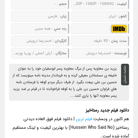
کيفيت :
480P - 720P - 1080P - 1080HQ
حجم :
-
کشور :
ایران
زبان :
فارسی
:
رده سني :
همه سنین
مدت زمان :
90 دقیقه
کارگردان :
احمدرضا درویش
نويسنده :
احمدرضا درویش
ستارگان :
آرش آصفی / پوریا پورسرخ / حسن پورشیرازی / فرهاد قائمیان
خلاصه داستان
یزید بن معاویه پس از مرگ معاویه پسر ابوسفیان خود را به عنوان
خلیفه ی مسلمانان معرفی کرده و به فرماندار مدینه نامه مینویسد که از
حسین بن علی بیعت بگیرد. از طرف دیگر مردم کوفه با فرستادن نامه
های فراوان حسین بن علی را به کوفه فراخوانده تا در قیام بر ضد یزید
پسر معاویه آنها را یاری کنند.....
دانلود فیلم جدید رستاخیز
هم اکنون در وبسایت
فیلم ترین
| دانلود فیلم فوق العاده دیدنی
رستاخیز (Hussein Who Said No) با بهترین کیفیت و لینک مستقیم
آماده شده است..