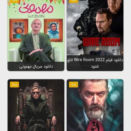
دانلود فیلم Wire Room 2022 اتاق
شنود
دانلود سریال مهمونی
ویژه
ویژه