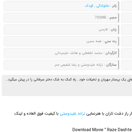
ژانر :
خانوادگی
,
کودک
حجم :
700MB
زبان :
فارسی
رده سني :
همه سنین
کارگردان :
محمد لطفعلی و هاتف علیمردانی
ستارگان :
ترانه علیدوستی و رضا شفیعی جم
ی یک پرستار مهربان و تخیلات خود.. راه کمک به شک دختر سرطانی را در پیش میگیرد...
ر راز دشت تاران با هنرنمایی
ترانه علیدوستی
با کیفیت فوق العاده و لینک
Download Movie ” Raze Dashte T