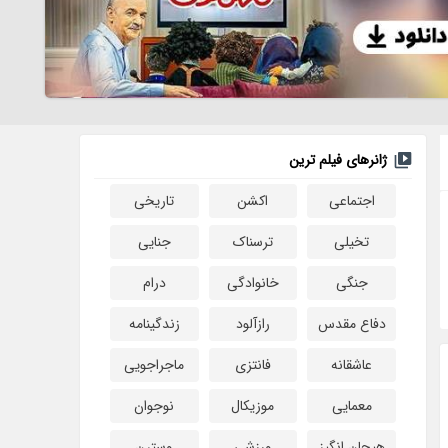
ژانرهای فیلم ترین
اجتماعی
اکشن
تاریخی
تخیلی
ترسناک
جنایی
جنگی
خانوادگی
درام
دفاع مقدس
رازآلود
زندگینامه
عاشقانه
فانتزی
ماجراجویی
معمایی
موزیکال
نوجوان
هیجان انگیز
ورزشی
وسترن