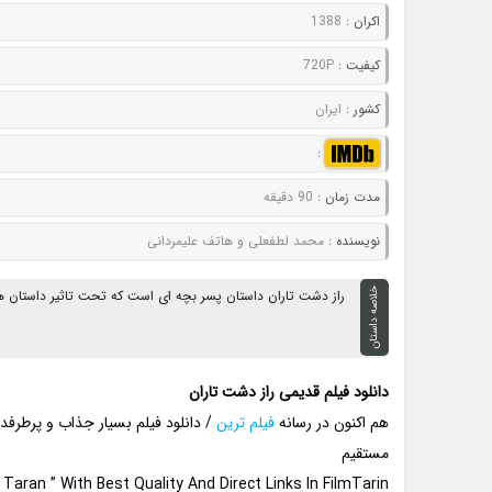
اکران :
1388
کيفيت :
720P
کشور :
ایران
:
مدت زمان :
90 دقیقه
نويسنده :
محمد لطفعلی و هاتف علیمردانی
خلاصه داستان
راز دشت تاران داستان پسر بچه ای است که تحت تاثیر داستان ها
دانلود فیلم قدیمی راز دشت تاران
هم اکنون در رسانه
فیلم ترین
/ دانلود فیلم بسیار جذاب و پرطرفدا
مستقیم
aran ” With Best Quality And Direct Links In FilmTarin