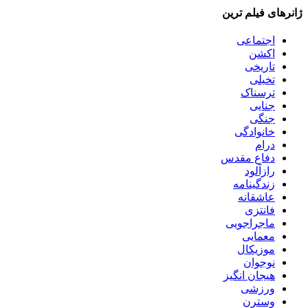
ژانرهای فیلم ترین
اجتماعی
اکشن
تاریخی
تخیلی
ترسناک
جنایی
جنگی
خانوادگی
درام
دفاع مقدس
رازآلود
زندگینامه
عاشقانه
فانتزی
ماجراجویی
معمایی
موزیکال
نوجوان
هیجان انگیز
ورزشی
وسترن