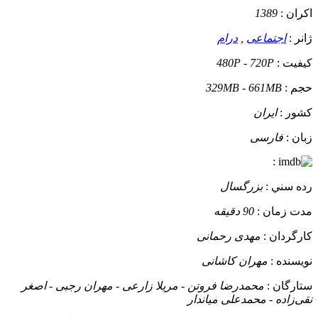
اکران :
1389
ژانر :
اجتماعی
,
درام
کيفيت :
480P - 720P
حجم :
329MB - 661MB
کشور :
ایران
زبان :
فارسی
:
رده سني :
بزرگسال
مدت زمان :
90 دقیقه
کارگردان :
مهدی رحمانی
نويسنده :
مهران کاشانی
ستارگان :
محمدرضا فروتن - مریلا زارعی - مهران رجبی - اصغر
نقی‌زاده - محمدعلی میاندار