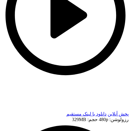
t
t
پخش آنلاین
دانلود با لينک مستقيم
رزولوشن: 480p
حجم: 329MB