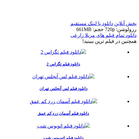
t
t
پخش آنلاین
دانلود با لينک مستقيم
رزولوشن: 720p
حجم: 661MB
دانلود تمام فیلم های مریلا زارعی
همچنين در فيلم ترين ببينيد!
دانلود فیلم تگزاس 2
دانلود فیلم لس آنجلس تهران
دانلود فیلم آسمان زرد کم عمق
دانلود فیلم اتوبوس شب