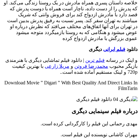
خلاصه داستان
پسری همراه مادرش در یک روستا زندگی می‌کند. او
که پدرش را از دست داده، ناچار است همراه با دوست پدرش که
قصد دارد با مادرش ازدواج کند برای فروش وانتی که شریک
میباشند به تهران سفر کند. پسر نسبت به رفیق پدرش بدبین است
در تهران برای آنها اتفاق‌های مختلف می‌افتد که نظرش درباره او
عوض میشود و هنگامی که به روستا بازمیگردد متوجه میشود
عموی بزرگش با مادرش ازدواج کرده
دانلود
فیلم ایرانی
دیگری
و اینک در رسانه
فیلم ترین
| دانلود فیلم تماشایی دیگری با هنرمندی
بازیگر محبوب
محمدرضا فروتن
و
مریلا زارعی
با بهترین کیفیت
720p و لینک مستقیم آماده شده است..
Download Movie ” Digari ” With Best Quality And Direct Links In
FilmTarin
درباره فیلم سینمایی دیگری
مهدی رحمانی این فیلم را کارگردانی کرده است.
مهران کاشانی نویسنده این فیلم است.