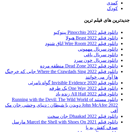
کمدی
کودک
جدیدترین های فیلم ترین
دانلود فیلم Pinocchio 2022 پینوکیو
دانلود فیلم Beast 2022 هیولا
دانلود فیلم Wire Room 2022 اتاق شنود
دانلود سریال مهمونی
دانلود سریال یاغی
دانلود سریال خون سرد
دانلود فیلم 2022 Dead Zone منطقه مرده
دانلود فیلم Where the Crawdads Sing 2022 جایی که خرچنگ
ها آواز می خوانند
دانلود فیلم 2020 Invisible Evidence گواه نامرئی
دانلود فیلم One Way 2022 یک طرفه
دانلود فیلم All Hail 2022 زنده باد
دانلود مستند Running with the Devil: The Wild World of
John McAfee 2022 دویدن با شیطان : دنیای وحشی جان مک
آفی
دانلود فیلم Dhaakad 2022 جان سخت
دانلود فیلم Marcel the Shell with Shoes On 2021 مارسل
صدف کفش به پا