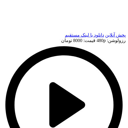
t
t
پخش آنلاین
دانلود با لينک مستقيم
رزولوشن: 480p
قيمت: 8000 تومان