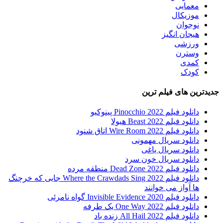
معمایی
موزیکال
نوجوان
هیجان انگیز
ورزشی
وسترن
کمدی
کودک
جدیدترین های فیلم ترین
دانلود فیلم Pinocchio 2022 پینوکیو
دانلود فیلم Beast 2022 هیولا
دانلود فیلم Wire Room 2022 اتاق شنود
دانلود سریال مهمونی
دانلود سریال یاغی
دانلود سریال خون سرد
دانلود فیلم 2022 Dead Zone منطقه مرده
دانلود فیلم Where the Crawdads Sing 2022 جایی که خرچنگ
ها آواز می خوانند
دانلود فیلم 2020 Invisible Evidence گواه نامرئی
دانلود فیلم One Way 2022 یک طرفه
دانلود فیلم All Hail 2022 زنده باد