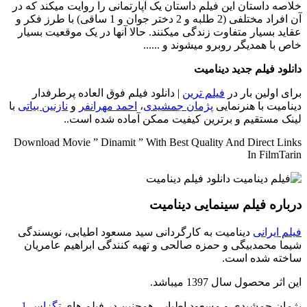
خلاصه داستان
این فیلم داستان یک آپارتمانی را روایت میکند که در
آن افراد مختلفی (2 طلبه و 2 دختر جوان و 1 ساقی) با طرز فکر و
عقاید بسیار متفاوت زندگی میکنند. حالا آنها در یک موقعیت بسیار
خاص با همدیگر روبرو میشوند و ......
دانلود فیلم جدید دینامیت
برای اولین بار در
فیلم ترین
| دانلود فیلم فوق العاده پرطرفدار
دینامیت با هنرنمایی
پژمان جمشیدی
،
احمد مهرانفر
و
نازنین بیاتی
با
لینک مستقیم و برترین کیفیت ممکن آماده شده است..
Download Movie ” Dinamit ” With Best Quality And Direct Links
In FilmTarin
درباره فیلم سینمایی دینامیت
فیلم ایرانی
دینامیت به کارگردانی سید مسعود اطیابی، نویسندگی
شیما محمدبیگی و حمزه صالحی و تهیه کنندگی ابراهیم عامریان
ساخته شده است.
این اثر محصول سال 1397 میباشد.
پژمان جمشیدی و مسعود اطیابی همچنین در فیلم های
تگزاس 1
،