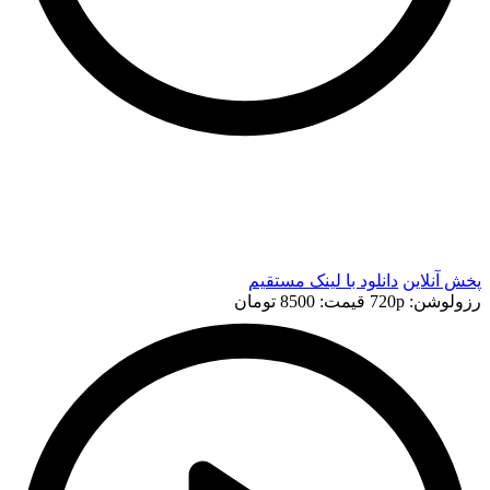
t
t
پخش آنلاین
دانلود با لينک مستقيم
رزولوشن: 720p
قيمت: 8500 تومان