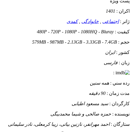
پست ويژه
اکران :
1401
ژانر :
اجتماعی
,
خانوادگی
,
کمدی
کيفيت :
480P - 720P - 1080P - 1080HQ - Bluray
حجم :
579MB - 987MB - 2.13GB - 3.33GB - 7.4GB
کشور :
ایران
زبان :
فارسی
:
رده سني :
همه سنین
مدت زمان :
90 دقیقه
کارگردان :
سید مسعود اطیابی
نويسنده :
حمزه صالحی و شیما محمدبیگی
ستارگان :
احمد مهرانفر، نازنین بیاتی، زیبا کرمعلی، نادر سلیمانی