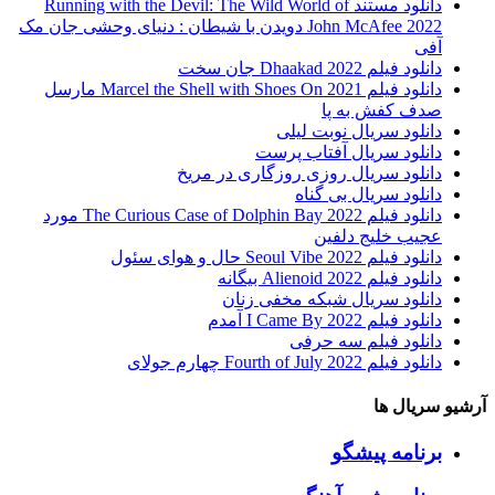
دانلود مستند Running with the Devil: The Wild World of
John McAfee 2022 دویدن با شیطان : دنیای وحشی جان مک
آفی
دانلود فیلم Dhaakad 2022 جان سخت
دانلود فیلم Marcel the Shell with Shoes On 2021 مارسل
صدف کفش به پا
دانلود سریال نوبت لیلی
دانلود سریال آفتاب پرست
دانلود سریال روزی روزگاری در مریخ
دانلود سریال بی گناه
دانلود فیلم The Curious Case of Dolphin Bay 2022 مورد
عجیب خلیج دلفین
دانلود فیلم Seoul Vibe 2022 حال و هوای سئول
دانلود فیلم Alienoid 2022 بیگانه
دانلود سریال شبکه مخفی زنان
دانلود فیلم I Came By 2022 آمدم
دانلود فیلم سه حرفی
دانلود فیلم Fourth of July 2022 چهارم جولای
آرشیو سریال ها
برنامه پیشگو