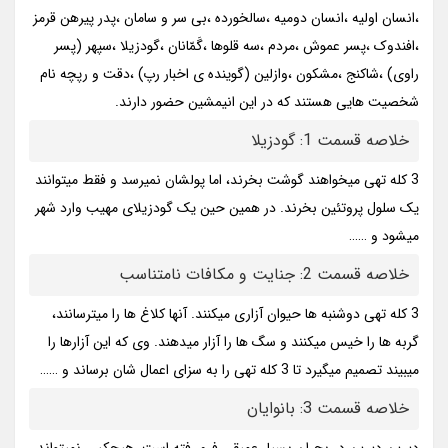
،انسان‌ اولیه ،انسان‌ دومیه ،سالخورده ،بی سر و سامان ،پدر پیرهن قرمز
،افندوک ،پسر عموش ،مردم ،سه قلوها ،گَمّانان ،گودزیلا ،سپهر (پسر
راوی) ،شاکنج ،مشکون ،وازلین (گوینده ی اخبار رپ) ،دقت و رپچه نام
شخصیت هایی هستند که در این انیمشین حضور دارند.
خلاصه قسمت 1: گودزیلا
3 کله تهی میخواهند گوشت بخرند، اما پولشان نمیرسد و فقط میتوانند
یک سلول پروتئین بخرند. در همین حین یک گودزیلای مهیب وارد شهر
میشود و ……
خلاصه قسمت 2: جنایت و مکافات نامتناسب
3 کله تهی دوشنبه ها حیوان آزاری میکنند. آنها کلاغ ها را میترسانند،
گربه ها را خیس میکنند و سگ ها را آزار میدهند. وی که این آزارها را
میبیند تصمیم میگیرد تا 3 کله تهی را به سزای اعمال شان برساند و ……
خلاصه قسمت 3: بانوایان