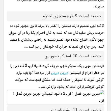
بیاورند!
خلاصه قسمت 9: در جستجوی احترام
3 کله تهی تصمیم دارند سنشان را آنقدر بالا ببرند تا وی مجبور شود به
حرمت ریش سفیدشان هم که شده به شان احترام بگذارد! در آن دوران
چون دِکُلره اختراع نشده بود؛ نمیتوانستند به راحتی ریششان را سفید
کنند، پس چاره ای نمیماند جز آن که خودِشان را پیر کنند…..
خلاصه قسمت 10: استیكر ناجور وی
فرستادن سهوی یک استیکر ناجور در یک گروه خانوادگی، 3 کله تهی را
در خطر اخراج از انیمیشن
دیرین دیرین
قرار میدهد! آنها باید وارد
گوشی شوند تا استیکر را حذف کنند. اما مشکل اینجاست که سوکت
گوشی کوچکتر از آن است که بشود واردش شد …
خلاصه قسمت 11: عشق قهوه ای