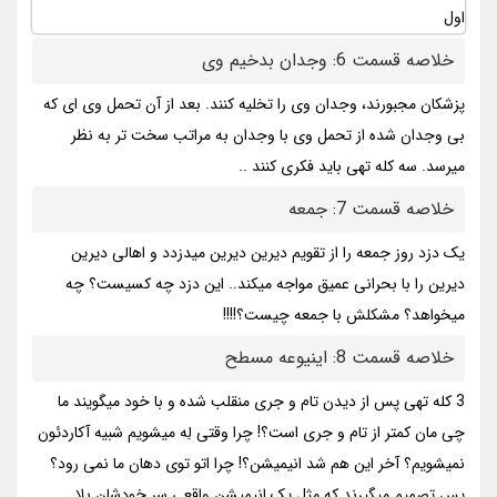
خلاصه قسمت 6: وجدان بدخیم وی
پزشکان مجبورند، وجدان وی را تخلیه کنند. بعد از آن تحمل وی ای که
بی وجدان شده از تحمل وی با وجدان به مراتب سخت تر به نظر
میرسد. سه کله تهی باید فکری کنند ..
خلاصه قسمت 7: جمعه
یک دزد روز جمعه را از تقویم دیرین دیرین میدزدد و اهالی دیرین
دیرین را با بحرانی عمیق مواجه میکند.. این دزد چه کسیست؟ چه
میخواهد؟ مشکلش با جمعه چیست؟!!!!
خلاصه قسمت 8: اینیوعه مسطح
3 کله تهی پس از دیدن تام و جری منقلب شده و با خود میگویند ما
چی مان کمتر از تام و جری است؟! چرا وقتی لِه میشویم شبیه آکاردئون
نمیشویم؟ آخر این هم شد انیمیشن؟! چرا اتو توی دهان ما نمی رود؟
پس تصمیم میگیرند که مثل یک انیمیشن واقعی سر خودشان بلا