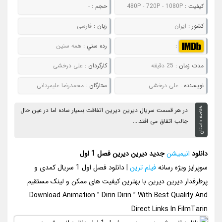
کيفيت :
480P - 720P - 1080P
حجم :
-
کشور :
ایران
زبان :
فارسی
:
رده سني :
همه سنین
مدت زمان :
25 دقیقه
کارگردان :
علی درخشی
نويسنده :
علی درخشی
ستارگان :
محمدرضا علیمردانی
خلاصه داستان
در هر قسمت سریال دیرین دیرین اتفاقت بسیار ساده اما در عین حال
جالب اتفاق می افتد....
دانلود
انیمیشن
جدید دیرین دیرین فصل 1 اول
سوپرایز ویژه رسانه
فیلم ترین
| دانلود فصل اول 1 سریال کمدی و
پرطرفدار دیرین دیرین با بهترین کیفیت های ممکن و لینک مستقیم
Download Animation ” Dirin Dirin ” With Best Quality And
Direct Links In FilmTarin