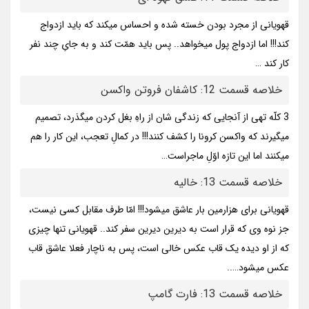
قهویانی از مجرد بودن خسته شده و احساس میکند که باید ازدواج
کند!!! اما ازدواج پول میخواهد.. پس باید همّت کند و به جایِ چند نفر
کار کند …
خلاصه قسمت 12: کاشفان فروتن واکسن
3 کلّه تهی از آنجایی که زندگی شان از راهِ بغل کردن میگذرد، تصمیم
میگیرند که واکسن کرونا را کشف کنند!!! در کمالِ تعجب، این کار را هم
میکنند اما این تازه اوّلِ ماجراست…
خلاصه قسمت 13: خالیه
قهویانی برای هزارمین بار عاشق میشود!!! امّا طرف مقابل کسی نیست،
جز نوه وی که قرار است به دیرین دیرین سفر کند.. قهویانی تنها چیزی
که از او دیده یک قاب عکس خالی است، پس به ناچار فعلا عاشق قاب
عکس میشود…..
خلاصه قسمت 13: فارت گامپ