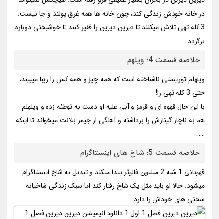
دیرین دیرین در بحران بسیار عمیقی فرو رفته است. هیچکس نمیتواند
در خانه خودش زندگی کند، چون خانه ها همه غرق پولند و جا نیست.
3 کله تهی تلاش میکنند تا دیرین دیرین را فقیر کنند تا خوشبختی دوباره
برگردد…..
خلاصه قسمت 4: ویلهم
ویلهلم توریستی ناشناخته است که همه چیز و همه کس را زیبا میبیند،
حتی 3 کله تهی را!
با این حال قهوه ای و قرمز و آبی علیه او دست به توطئه زده و ویلهلم
هم به ناچار گیتارش را برداشته و آهنگی از جیمز بلانت میخواند تا اینکه
……
خلاصه قسمت 5: شاخ های اینستاگرام
قهویانی 1 شبه 2 میلیون فالوئر پیدا میکند و تبدیل به شاخ اینستاگرام
میشود. حالا او باید مثل یک شاخ رفتار کند اما سبک زندگی شاخیانه
سختی های خودش را دارد …