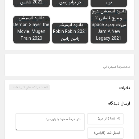
بول
در برابر زمین
2022 شانس
دانلود انیمیشن هرج
و مرج فضایی 2
دانلود انیمیشن
میراث جدید Space
دانلود انیمیشن
Demon Slayer the
Movie: Mugen
Robin Robin 2021
Jam A New
Legacy 2021
رابین رابین
Train 2020
محمدرضا علیمردانی
نظرات
تعداد ديدگاه هاي تاييد شده :
ارسال ديدگاه