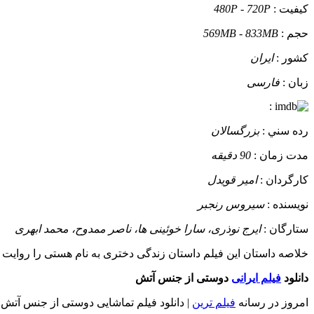
کيفيت :
480P - 720P
حجم :
569MB - 833MB
کشور :
ایران
زبان :
فارسی
:
رده سني :
بزرگسالان
مدت زمان :
90 دقیقه
کارگردان :
امیر قویدل
نويسنده :
سیروس رنجبر
ستارگان :
ایرج نوذری، سارا خوئینی ها، ناصر ممدوح، محمد ابهری
خلاصه داستان
این فیلم داستان زندگی دختری به نام هستی را روایت م
دانلود
فیلم ایرانی
دوستی از جنس آتش
امروز در رسانه
فیلم ترین
| دانلود فیلم تماشایی دوستی از جنس آتش 