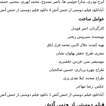
ایرج نوذری، سارا خوئینی ها، ناصر ممدوح، محمد ابهری، مجتبی جمش
عوامل ساخت
کارگردان: امیر قویدل
نویسنده: سیروس رنجبر
تهیه کننده: جلال الدین محمد قزل ایاق
مجری طرح: جعفر پهلوان نشان
موسیقی متن: فردین خلعتبری
طراح چهره پردازی: حسین صالحیان
طراح صحنه: لیلا نقدی پری
عکس: رضا مهاجر
فیلم دوستی از جنس آتش