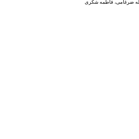
 واله ضرغامی، فاطمه شکری