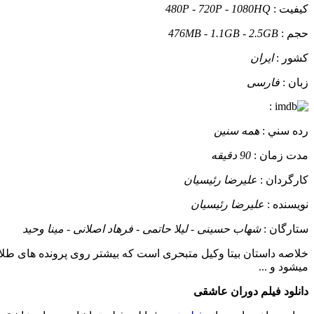
کيفيت :
480P - 720P - 1080HQ
حجم :
476MB - 1.1GB - 2.5GB
کشور :
ایران
زبان :
فارسی
:
رده سني :
همه سنین
مدت زمان :
90 دقیقه
کارگردان :
علیرضا رئیسیان
نويسنده :
علیرضا رئیسیان
ستارگان :
شهاب حسینی - لیلا حاتمی - فرهاد اصلانی - مینا وحید
خلاصه داستان
بیتا وکیل متبحری است که بیشتر روی پرونده های طلاق ک
میشود و ...
دانلود فیلم دوران عاشقی