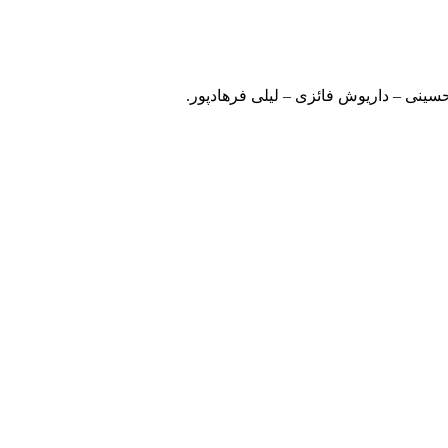
سینی – داریوش فائزی – لیلی فرهادپور.