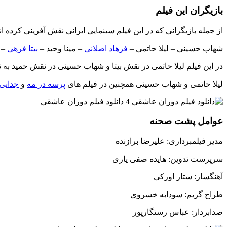
بازیگران این فیلم
از جمله بازیگرانی که در این فیلم سینمایی ایرانی نقش آفرینی کرده اند
شهاب حسینی – لیلا حاتمی –
فرهاد اصلانی
– مینا وحید –
بیتا فرهی
– 
در این فیلم لیلا حاتمی در نقش بیتا و شهاب حسینی در نقش حمید به ن
لیلا حاتمی و شهاب حسینی همچنین در فیلم های
پرسه در مه
و
جدایی 
عوامل پشت صحنه
مدیر فیلمبرداری: علیرضا برازنده
سرپرست تدوین: هایده صفی یاری
آهنگساز: ستار اورکی
طراح گریم: سودابه خسروی
صدابردار: عباس رستگارپور