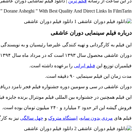
در این ساعت از رسانه
فیلم ترین
| دانلود فیلم تماشایی دوران عاشقی 
 Dorane Asheghi ” With Best Quality And Direct Links In FilmTarin
درباره فیلم سینمایی دوران عاشقی
این فیلم به کارگردانی و تهیه کنندگی علیرضا رئیسیان و به نویسن
دوران عاشقی محصول سال ۱۳۹۳ است که در مرداد ماه سال ۱۳۹۴ اکران شده است.
فیلمیران توزیع این
فیلم ایرانی
را برعهده داشته است.
مدت زمان این فیلم سینمایی ۹۰ دقیقه است.
دوران عاشقی در سی و سومین دوره جشنواره فیلم فجر نامزد دریافت ۱۰ سیمرغ بلورین و در نهایت برنده دو سیمرغ بلورین در بخش های بهترین فیلمبرداری و بهترین فیلمنامه شد
این فیلم همچنین در جشنواره بین المللی فیلم مونترال برنده جایزه 
فروش گیشه این اثر حدود ۲ میلیارد و ۲۴۰ میلیون تومان بوده است.
فیلم های
مردی بدون سایه
،
ایستگاه متروک
و
چهل سالگی
نیز به کار