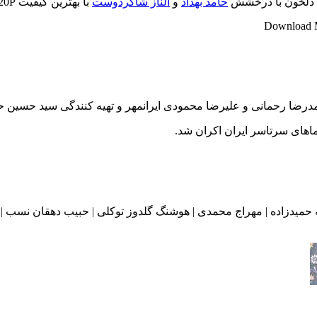
ای دلخون با درخشش
حامد بهداد
و
الناز شاکردوست
با بهترین کیفیت 720P و لینک مستقیم
Download M
درضا رحمانی و علیرضا محمودی ایرانمهر و تهیه کنندگی سید حسین 
 حمیدزاده | مهراج محمدی | هوشنگ گلدوز توکلی | حبیب دهقان نسب | ح