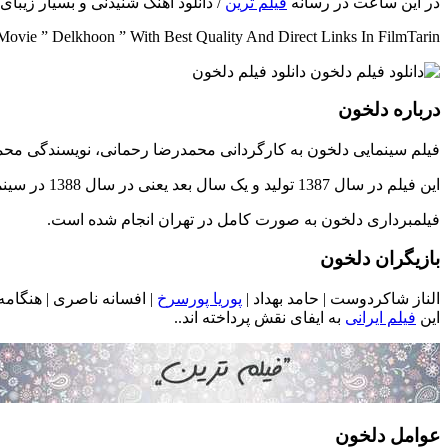
در این ساعت در رسانه
فیلم ترین
/ دانلود آهنگ شنیدنی و بسیار زیب
ovie ” Delkhoon ” With Best Quality And Direct Links In FilmTarin
درباره دلخون
فیلم سینمایی دلخون به کارگردانی محمدرضا رحمانی، نویسندگی محم
این فیلم در سال 1387 تولید و یک سال بعد یعنی در سال 1388 در سینماهای سرتاسر ایران اکران شد.
فیلمبرداری دلخون به صورت کامل در تهران انجام شده است.
بازیگران دلخون
الناز شاکردوست | حامد بهداد |
پوریا پورسرخ
| افسانه ناصری | هنگامه
این
فیلم ایرانی
به ایفای نقش پرداخته اند..
عوامل دلخون