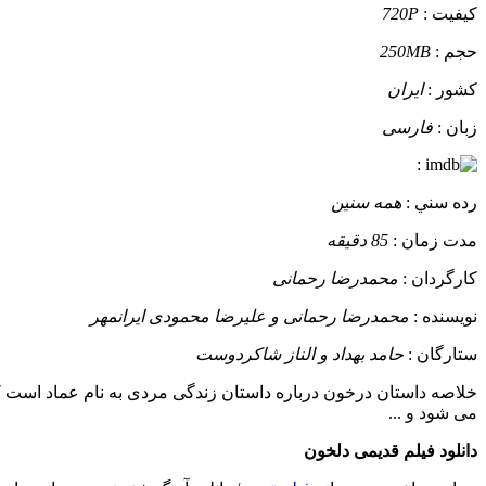
کيفيت :
720P
حجم :
250MB
کشور :
ایران
زبان :
فارسی
:
رده سني :
همه سنین
مدت زمان :
85 دقیقه
کارگردان :
محمدرضا رحمانی
نويسنده :
محمدرضا رحمانی و علیرضا محمودی ایرانمهر
ستارگان :
حامد بهداد و الناز شاکردوست
خلاصه داستان
درخون درباره داستان زندگی مردی به نام عماد است ک
می شود و ...
دانلود فیلم قدیمی دلخون