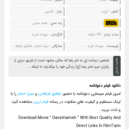
کشور :
ایران
زبان :
فارسی
:
رده سني :
همه سنین
مدت زمان :
90 دقیقه
کارگردان :
مهرداد فرید
نويسنده :
مهرداد فرید
ستارگان :
میترا حجار، شقایق فراهانی، حمیدرضا آذرنگ
خلاصه داستان
شخص درمانده ای به نام رضا که ساکن مشهد است از طریق دزدی از
زائران حرم امام رضا (ع) زندگی خود را میگذراند تا اینکه.....
دانلود فیلم دعوتنامه
امروز فیلم سینمایی دعوتنامه با حضور
شقایق فراهانی
و
میترا حجار
را با
لینک مستقیم و کیفیت های متفاوت در رسانه
فیلم ترین
مشاهده کنید
و لذت ببرید..
Download Movie ” Davatnameh ” With Best Quality And
Direct Links In FilmTarin