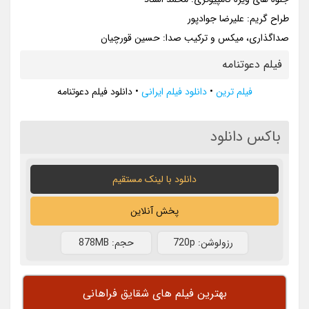
طراح گریم: علیرضا جوادپور
صداگذاری، میکس و ترکیب صدا: حسین قورچیان
فیلم دعوتنامه
فیلم ترین
•
دانلود فیلم ایرانی
•
دانلود فیلم دعوتنامه
باکس دانلود
دانلود با لينک مستقيم
پخش آنلاین
رزولوشن: 720p
حجم: 878MB
بهترین فیلم های شقایق فراهانی