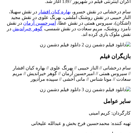
اکران اینترنتی فیلم در شهریور 1397 آغاز شد.
سام درخشانی در نقش خسرو،
بهاره کیان افشار
در نقش سهیلا،
الناز حبیبی در نقش روشنک املشی، بهرنگ علوی در نقش مجید
(اشکان)، سیروس همتی در نقش عطا،
امیرحسین آرمان
در نقش
نامزد روشنک، مریم سعادت در نقش شمسی،
گوهر خیراندیش
در
نقش ملوک بازی کرده اند.
بازیگران فیلم
سام درخشانی // الناز حبیبی // بهرنگ علوی // بهاره کیان افشار
// سیروس همتی // امیرحسین آرمان // گوهر خیراندیش // مریم
سعادت // مونا شناس // مانی آخشی // سپیده مرادپور
سایر عوامل
کارگردان: کریم امینی
تهیه کننده: محمدحسین فرح بخش و عبدالله علیخانی