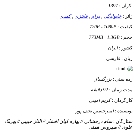
اکران :
1397
ژانر :
خانوادگی
,
درام
,
فانتزی
,
کمدی
کيفيت :
720P - 1080P
حجم :
773MB - 1.3GB
کشور :
ایران
زبان :
فارسی
:
رده سني :
بزرگسال
مدت زمان :
92 دقیقه
کارگردان :
کریم امینی
نويسنده :
امیرحسین نجف پور
ستارگان :
سام درخشانی // بهاره کیان افشار // الناز حبیبی // بهرنگ
علوی // سیروس همتی