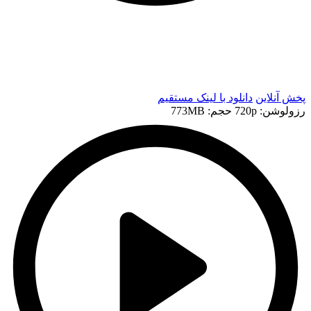
t
t
پخش آنلاین
دانلود با لينک مستقيم
رزولوشن: 720p
حجم: 773MB