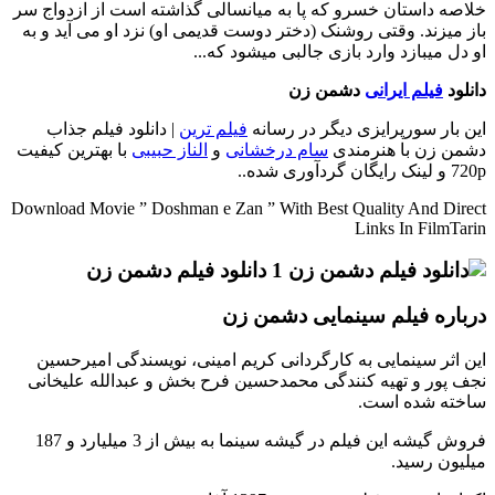
خلاصه داستان
خسرو که پا به میانسالی گذاشته است از ازدواج سر
باز میزند. وقتی روشنک (دختر دوست قدیمی او) نزد او می آید و به
او دل میبازد وارد بازی جالبی میشود که...
دانلود
فیلم ایرانی
دشمن زن
این بار سورپرایزی دیگر در رسانه
فیلم ترین
| دانلود فیلم جذاب
دشمن زن با هنرمندی
سام درخشانی
و
الناز حبیبی
با بهترین کیفیت
720p و لینک رایگان گردآوری شده..
Download Movie ” Doshman e Zan ” With Best Quality And Direct
Links In FilmTarin
درباره فیلم سینمایی دشمن زن
این اثر سینمایی به کارگردانی کریم امینی، نویسندگی امیرحسین
نجف پور و تهیه کنندگی محمدحسین فرح بخش و عبدالله علیخانی
ساخته شده است.
فروش گیشه این فیلم در گیشه سینما به بیش از 3 میلیارد و 187
میلیون رسید.