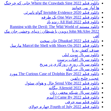
دانلود فیلم Where the Crawdads Sing 2022 جایی که خرچنگ
ها آواز می خوانند
دانلود فیلم 2020 Invisible Evidence گواه نامرئی
دانلود فیلم One Way 2022 یک طرفه
دانلود فیلم All Hail 2022 زنده باد
دانلود مستند Running with the Devil: The Wild World of
John McAfee 2022 دویدن با شیطان : دنیای وحشی جان مک
آفی
دانلود فیلم Dhaakad 2022 جان سخت
دانلود فیلم Marcel the Shell with Shoes On 2021 مارسل
صدف کفش به پا
دانلود سریال نوبت لیلی
دانلود سریال آفتاب پرست
دانلود سریال روزی روزگاری در مریخ
دانلود سریال بی گناه
دانلود فیلم The Curious Case of Dolphin Bay 2022 مورد
عجیب خلیج دلفین
دانلود فیلم Seoul Vibe 2022 حال و هوای سئول
دانلود فیلم Alienoid 2022 بیگانه
دانلود سریال شبکه مخفی زنان
دانلود فیلم I Came By 2022 آمدم
دانلود فیلم سه حرفی
دانلود فیلم Fourth of July 2022 چهارم جولای