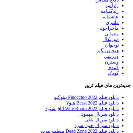
رازآلود
زندگینامه
عاشقانه
فانتزی
ماجراجویی
معمایی
موزیکال
نوجوان
هیجان انگیز
ورزشی
وسترن
کمدی
کودک
جدیدترین های فیلم ترین
دانلود فیلم Pinocchio 2022 پینوکیو
دانلود فیلم Beast 2022 هیولا
دانلود فیلم Wire Room 2022 اتاق شنود
دانلود سریال مهمونی
دانلود سریال یاغی
دانلود سریال خون سرد
دانلود فیلم 2022 Dead Zone منطقه مرده