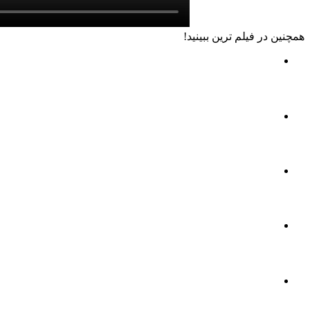
همچنين در فيلم ترين ببينيد!