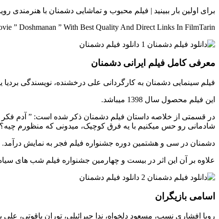
برای اولین بار ببینید | فیلم محبوب و تماشایی دشمنان با هنرمندی ر
ie ” Doshmanan ” With Best Quality And Direct Links In FilmTarin
معرفی کامل فیلم ایرانی دشمنان
فیلم سینمایی دشمنان به کارگردانی علی درخشنده، نویسندگی بردیا ی
این فیلم محصول سال 1398 میباشد.
در قسمتی از خلاصه داستان فیلم دشمنان ذکر شده است: ” آدم فکر میک
شادمانی رو حس میکنیم با یه فرق کوچیک، میدونی که منظورم چیه؟!
دشمنان در سی و هشتمین دوره جشنواره فیلم فجر به نمایش درآمد.
علاوه بر آن این اثر در بیست و چهارمین جشنواره فیلم شب های سیاه
اسامی بازیگران
رویا افشاری نسب، مسعود دلخواه، ندا جبرائیلی، توران یاقوتی، علی بی