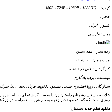
کيفيت :
480P - 720P - 1080P - 1080HQ
حجم :
-
کشور :
ایران
زبان :
فارسی
:
رده سني :
همه سنین
مدت زمان :
90 دقیقه
کارگردان :
علی درخشنده
نويسنده :
بردیا یادگاری
ستارگان :
رویا افشاری نسب، مسعود دلخواه، قربان نجفی، ندا جبرائی
خلاصه داستان
دشمنان داستان زن پا به سن گذاشته ای به نام زهره 
روزی است که گم شده و دختر زهره به نام شیوا به همراه مادربزرگش ز
دانلود فیلم جدید دشمنان