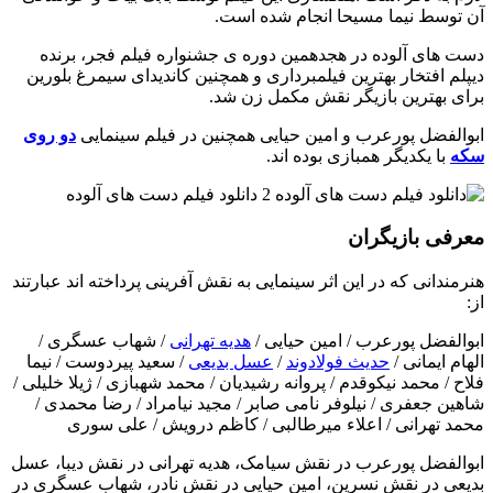
آن توسط نیما مسیحا انجام شده است.
دست های آلوده در هجدهمین دوره ی جشنواره فیلم فجر، برنده
دیپلم افتخار بهترین فیلمبرداری و همچنین کاندیدای سیمرغ بلورین
برای بهترین بازیگر نقش مکمل زن شد.
ابوالفضل پورعرب و امین حیایی همچنین در فیلم سینمایی
دو روی
سکه
با یکدیگر همبازی بوده اند.
معرفی بازیگران
هنرمندانی که در این اثر سینمایی به نقش آفرینی پرداخته اند عبارتند
از:
ابوالفضل پورعرب / امین حیایی /
هدیه تهرانی
/ شهاب عسگری /
الهام ایمانی /
حدیث فولادوند
/
عسل بدیعی
/ سعید پیردوست / نیما
فلاح / محمد نیکوقدم / پروانه رشیدیان / محمد شهبازی / ژیلا خلیلی /
شاهین جعفری / نیلوفر نامی صابر / مجید نیامراد / رضا محمدی /
محمد تهرانی / اعلاء میرطالبی / کاظم درویش / علی سوری
ابوالفضل پورعرب در نقش سیامک، هدیه تهرانی در نقش دیبا، عسل
بدیعی در نقش نسرین، امین حیایی در نقش نادر، شهاب عسگری در