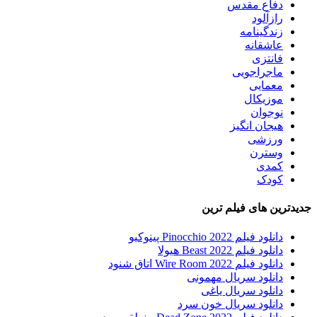
دفاع مقدس
رازآلود
زندگینامه
عاشقانه
فانتزی
ماجراجویی
معمایی
موزیکال
نوجوان
هیجان انگیز
ورزشی
وسترن
کمدی
کودک
جدیدترین های فیلم ترین
دانلود فیلم Pinocchio 2022 پینوکیو
دانلود فیلم Beast 2022 هیولا
دانلود فیلم Wire Room 2022 اتاق شنود
دانلود سریال مهمونی
دانلود سریال یاغی
دانلود سریال خون سرد