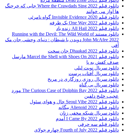
دانلود فیلم 2022 Dead Zone منطقه مرده
دانلود فیلم Where the Crawdads Sing 2022 جایی که خرچنگ
ها آواز می خوانند
دانلود فیلم 2020 Invisible Evidence گواه نامرئی
دانلود فیلم One Way 2022 یک طرفه
دانلود فیلم All Hail 2022 زنده باد
دانلود مستند Running with the Devil: The Wild World of
John McAfee 2022 دویدن با شیطان : دنیای وحشی جان مک
آفی
دانلود فیلم Dhaakad 2022 جان سخت
دانلود فیلم Marcel the Shell with Shoes On 2021 مارسل
صدف کفش به پا
دانلود سریال نوبت لیلی
دانلود سریال آفتاب پرست
دانلود سریال روزی روزگاری در مریخ
دانلود سریال بی گناه
دانلود فیلم The Curious Case of Dolphin Bay 2022 مورد
عجیب خلیج دلفین
دانلود فیلم Seoul Vibe 2022 حال و هوای سئول
دانلود فیلم Alienoid 2022 بیگانه
دانلود سریال شبکه مخفی زنان
دانلود فیلم I Came By 2022 آمدم
دانلود فیلم سه حرفی
دانلود فیلم Fourth of July 2022 چهارم جولای