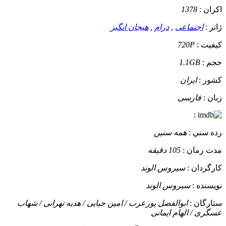
اکران :
1378
ژانر :
اجتماعی
,
درام
,
هیجان انگیز
کيفيت :
720P
حجم :
1.1GB
کشور :
ایران
زبان :
فارسی
:
رده سني :
همه سنین
مدت زمان :
105 دقیقه
کارگردان :
سیروس الوند
نويسنده :
سیروس الوند
ستارگان :
ابوالفضل پورعرب / امین حیایی / هدیه تهرانی / شهاب
عسگری / الهام ایمانی