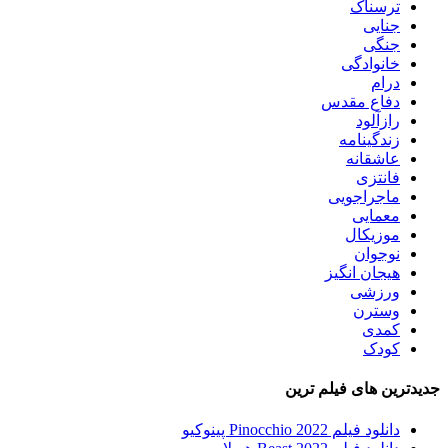
ترسناک
جنایی
جنگی
خانوادگی
درام
دفاع مقدس
رازآلود
زندگینامه
عاشقانه
فانتزی
ماجراجویی
معمایی
موزیکال
نوجوان
هیجان انگیز
ورزشی
وسترن
کمدی
کودک
جدیدترین های فیلم ترین
دانلود فیلم Pinocchio 2022 پینوکیو