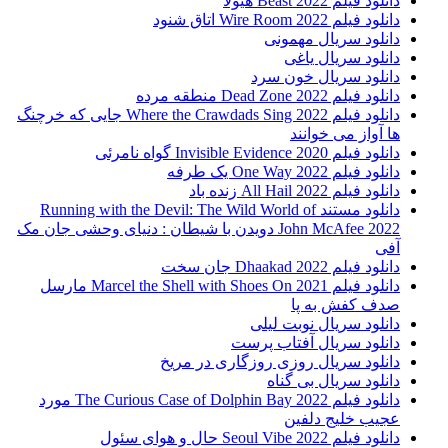
دانلود فیلم Beast 2022 هیولا
دانلود فیلم Wire Room 2022 اتاق شنود
دانلود سریال مهمونی
دانلود سریال یاغی
دانلود سریال خون سرد
دانلود فیلم 2022 Dead Zone منطقه مرده
دانلود فیلم Where the Crawdads Sing 2022 جایی که خرچنگ
ها آواز می خوانند
دانلود فیلم 2020 Invisible Evidence گواه نامرئی
دانلود فیلم One Way 2022 یک طرفه
دانلود فیلم All Hail 2022 زنده باد
دانلود مستند Running with the Devil: The Wild World of
John McAfee 2022 دویدن با شیطان : دنیای وحشی جان مک
آفی
دانلود فیلم Dhaakad 2022 جان سخت
دانلود فیلم Marcel the Shell with Shoes On 2021 مارسل
صدف کفش به پا
دانلود سریال نوبت لیلی
دانلود سریال آفتاب پرست
دانلود سریال روزی روزگاری در مریخ
دانلود سریال بی گناه
دانلود فیلم The Curious Case of Dolphin Bay 2022 مورد
عجیب خلیج دلفین
دانلود فیلم Seoul Vibe 2022 حال و هوای سئول