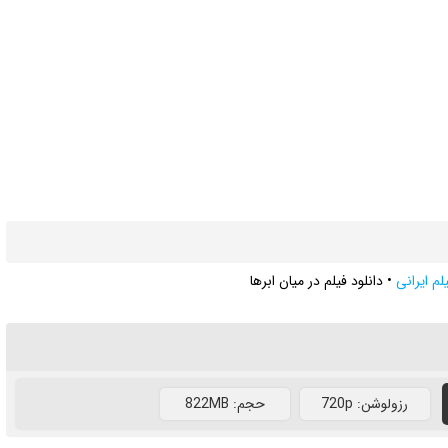
لم ایرانی
•
دانلود فیلم در میان ابرها
رزولوشن: 720p
حجم: 822MB