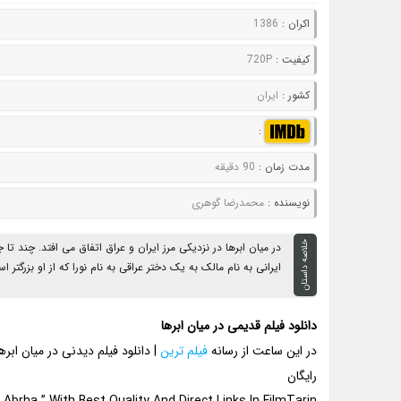
اکران :
1386
کيفيت :
720P
کشور :
ایران
:
مدت زمان :
90 دقیقه
نويسنده :
محمدرضا گوهری
خلاصه داستان
در میان ابرها در نزدیکی مرز ایران و عراق اتفاق می افتد. چند ت
ایرانی به نام مالک به یک دختر عراقی به نام نورا که از او بزرگتر 
دانلود فیلم قدیمی در میان ابرها
در این ساعت از رسانه
فیلم ترین
| دانلود فیلم دیدنی در میان اب
رایگان
Abrha ” With Best Quality And Direct Links In FilmTarin