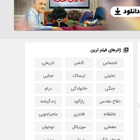
ژانرهای فیلم ترین
اجتماعی
اکشن
تاریخی
تخیلی
ترسناک
جنایی
جنگی
خانوادگی
درام
دفاع مقدس
رازآلود
زندگینامه
عاشقانه
فانتزی
ماجراجویی
معمایی
موزیکال
نوجوان
هیجان انگیز
ورزشی
وسترن