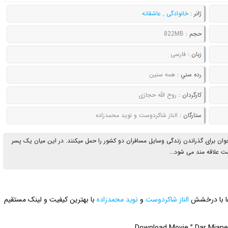
ژانر :
خانوادگی
,
عاشقانه
حجم :
822MB
زبان :
فارسی
رده سني :
همه سنین
کارگردان :
روح الله حجازی
ستارگان :
الناز شاکردوست و نوید محمدزاده
ا جوان برای گذراندن زندگی وسایل مسافران دو کشور را حمل میکنند. در این میان یک پسر
است علاقه مند می شود...
رها با درخشش
الناز شاکردوست
و
نوید محمدزاده
با بهترین کیفیت و لینک مستقیم
Download Movie ” Dar Miane 