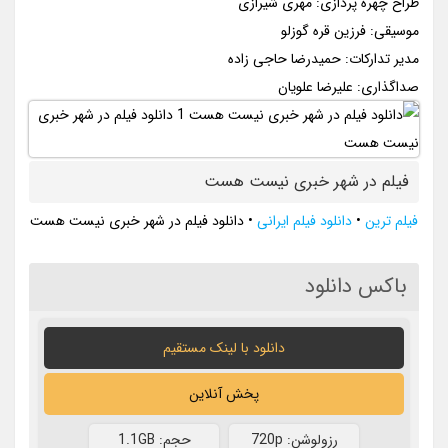
طراح چهره پردازی: مهری شیرازی
موسیقی: فرزین قره گوزلو
مدیر تدارکات: حمیدرضا حاجی زاده
صداگذاری: علیرضا علویان
فیلم در شهر خبری نیست هست
فیلم ترین
•
دانلود فیلم ایرانی
•
دانلود فیلم در شهر خبری نیست هست
باکس دانلود
دانلود با لينک مستقيم
پخش آنلاین
رزولوشن: 720p
حجم: 1.1GB