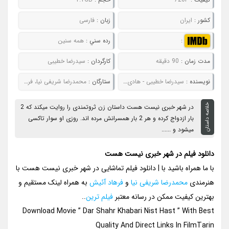
کشور :
ایران
زبان :
فارسی
:
رده سني :
همه سنین
مدت زمان :
90 دقیقه
کارگردان :
سیدرضا خطیبی
نويسنده :
سیدرضا خطیبی - هادی حسین نژاد
ستارگان :
محمدرضا شریفی‌ نیا، فرهاد آئیش، افسانه بایگان، مرتضی ضرابی
خلاصه داستان
در شهر خبری نیست هست داستان زن ثروتمندی را روایت میکند که 2
بار ازدواج کرده و هر 2 بار همسرانش مرده اند. روزی او سوار تاکسی
میشود و ......
دانلود فیلم در شهر خبری نیست هست
با ما همراه باشید با | دانلود فیلم تماشایی در شهر خبری نیست هست با
هنرمندی
محمدرضا شریفی نیا
و
فرهاد آئیش
به همراه لینک مستقیم و
بهترین کیفیت ممکن در رسانه معتبر
فیلم ترین
..
Download Movie ” Dar Shahr Khabari Nist Hast ” With Best
Quality And Direct Links In FilmTarin