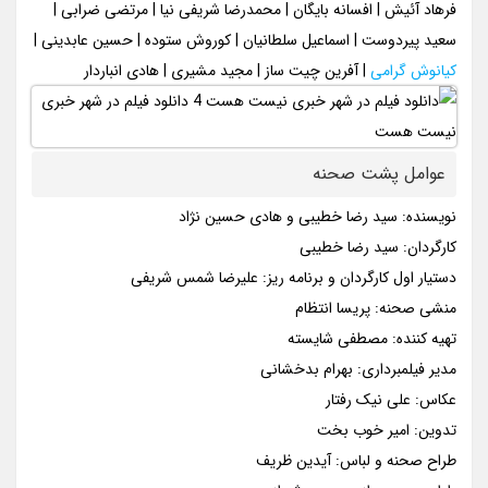
فرهاد آئیش | افسانه بایگان | محمدرضا شریفی‌ نیا | مرتضی ضرابی |
سعید پیردوست | اسماعیل سلطانیان | کوروش ستوده | حسین عابدینی |
کیانوش گرامی
| آفرین چیت ساز | مجید مشیری | هادی انباردار
عوامل پشت صحنه
نویسنده: سید رضا خطیبی و هادی حسین نژاد
کارگردان: سید رضا خطیبی
دستیار اول کارگردان و برنامه ریز: علیرضا شمس شریفی
منشی صحنه: پریسا انتظام
تهیه کننده: مصطفی شایسته
مدیر فیلمبرداری: بهرام بدخشانی
عکاس: علی نیک رفتار
تدوین: امیر خوب بخت
طراح صحنه و لباس: آیدین ظریف