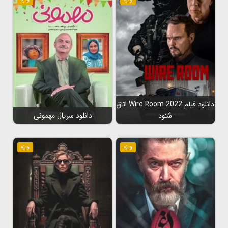
دانلود فیلم Wire Room 2022 اتاق
شنود
دانلود سریال مهمونی
ویژه
ویژه