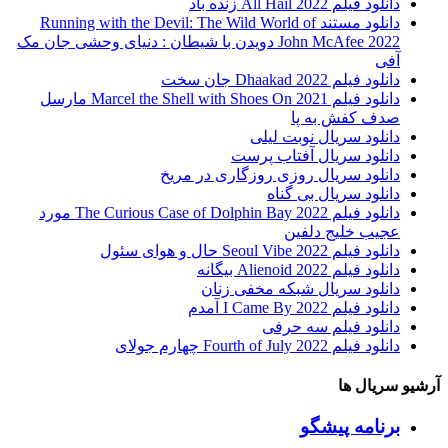
دانلود فیلم All Hail 2022 زنده باد
دانلود مستند Running with the Devil: The Wild World of
John McAfee 2022 دویدن با شیطان : دنیای وحشی جان مک
آفی
دانلود فیلم Dhaakad 2022 جان سخت
دانلود فیلم Marcel the Shell with Shoes On 2021 مارسل
صدف کفش به پا
دانلود سریال نوبت لیلی
دانلود سریال آفتاب پرست
دانلود سریال روزی روزگاری در مریخ
دانلود سریال بی گناه
دانلود فیلم The Curious Case of Dolphin Bay 2022 مورد
عجیب خلیج دلفین
دانلود فیلم Seoul Vibe 2022 حال و هوای سئول
دانلود فیلم Alienoid 2022 بیگانه
دانلود سریال شبکه مخفی زنان
دانلود فیلم I Came By 2022 آمدم
دانلود فیلم سه حرفی
دانلود فیلم Fourth of July 2022 چهارم جولای
 سریال ها
برنامه پیشگو