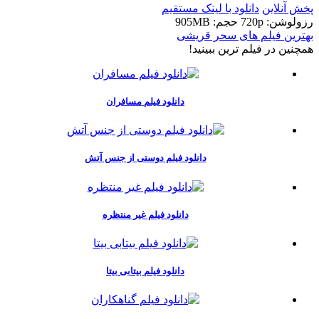
نلاین
دانلود با لينک مستقيم
: 720p
حجم: 905MB
ن فیلم های سحر قریشی
 در فيلم ترين ببينيد!
دانلود فیلم مسافران
دانلود فیلم دوستی از جنس آتش
دانلود فیلم غیر منتظره
دانلود فیلم بیتابی بیتا