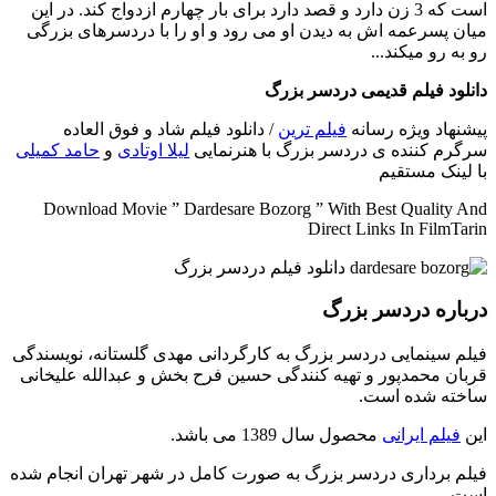
است که 3 زن دارد و قصد دارد برای بار چهارم ازدواج کند. در این
پسرعمه اش به دیدن او می رود و او را با دردسرهای بزرگی
رو میکند...
د فیلم قدیمی دردسر بزرگ
اد ویژه رسانه
فیلم ترین
/ دانلود فیلم شاد و فوق العاده
 کننده ی دردسر بزرگ با هنرنمایی
لیلا اوتادی
و
حامد کمیلی
نک مستقیم
Download Movie ” Dardesare Bozorg ” With Best Qualit
Direct Links In Fil
ره دردسر بزرگ
سینمایی دردسر بزرگ به کارگردانی مهدی گلستانه، نویسندگی
 محمدپور و تهیه کنندگی حسین فرح بخش و عبدالله علیخانی
 شده است.
لم ایرانی
محصول سال 1389 می باشد.
برداری دردسر بزرگ به صورت کامل در شهر تهران انجام شده