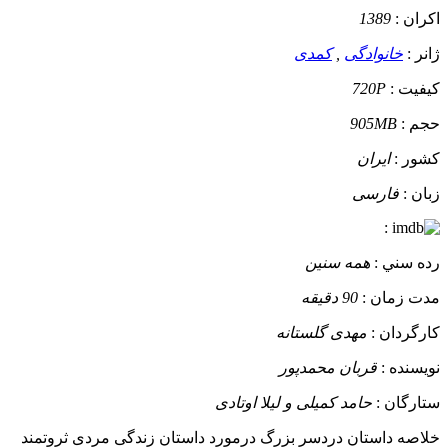
 :
1389
خانوادگی
,
کمدی
 :
720P
:
905MB
:
ایران
:
فارسی
:
ني :
همه سنین
مان :
90 دقیقه
دان :
مهدی گلستانه
ده :
قربان محمدپور
ان :
حامد کمیلی و لیلا اوتادی
 داستان
دردسر بزرگ درمورد داستان زندگی مردی ثروتمند