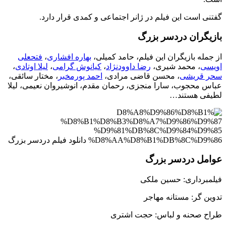
 است این فیلم در ژانر اجتماعی و کمدی قرار دارد.
گران دردسر بزرگ
له بازیگران این فیلم، حامد کمیلی،
بهاره افشاری
،
فتحعلی
ی
، محمد شیری،
رضا داوودنژاد
،
کیانوش گرامی
،
لیلا اوتادی
،
قریشی
، محسن قاضی مرادی،
احمد پورمخبر
، مختار سائقی،
محجوب، سارا منجزی، رحمان مقدم، انوشیروان نعیمی، لیلا
ی هستند…
ل دردسر بزرگ
رداری: حسین ملکی
 گر: مستانه مهاجر
صحنه و لباس: حجت اشتری