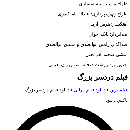
پوستر: پیام سنماری
چهره پردازی: عبدالله اسکندری
از: هومن آزما
ار: بابک اخوان
ار: رامین ابوالصدق و حسین ابوالصدق
صحنه: آذر تجلی
 بردار پشت صحنه: انوشیروان نعیمی
م دردسر بزرگ
ترین
•
دانلود فیلم ایرانی
•
دانلود فیلم دردسر بزرگ
دانلود