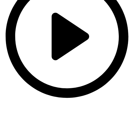
oquet
oject