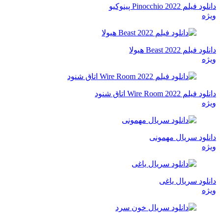
Pinocchio پینوکیو
Beast 20 هیولا
Wire Room اتاق شنود
د سریال مهمونی
د سریال یاغی