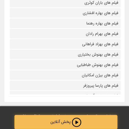
فیلم های باران کوثری
فیلم های بهاره افشاری
فیلم های بهاره رهنما
فیلم های بهرام رادان
فیلم های بهزاد فراهانی
فیلم های بهنوش بختیاری
فیلم های بهنوش طباطبایی
فیلم های بیژن امکانیان
فیلم های پارسا پیروزفر
فیلم های پانته آ بهرام
فیلم های پولاد کیمیایی
تمامی حقوق مادی و معنوی نزد فیلم‌ترین محفوظ می‌باشد.
فیلم های پویا امینی
پخش آنلاین
طراحی و پشتیبانی توسط :
Abdolahi40
فیلم های پژمان بازغی
Created by Adrien Coquet
from the Noun Project