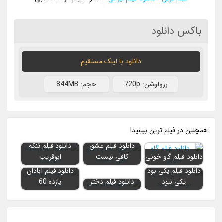
باکس دانلود
دانلود با لينک مستقيم
رزولوشن: 720p
حجم: 844MB
همچنين در فيلم ترين ببينيد!
دانلود فیلم عشق
دانلود فیلم تنگه
دانلود فیلم گاو خونی
کافی نیست
ابوقریب
دانلود فیلم یکی بود
دانلود فیلم آبادان
یکی نبود
دانلود فیلم دختر
یازده 60