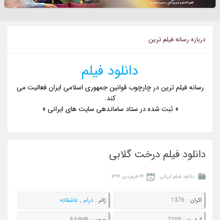
درباره رسانه فيلم ترين
دانلود فیلم
رسانه فیلم ترین در چارچوب قوانین جمهوری اسلامی ایران فعالیت می
کند.
« ثبت شده در ستاد ساماندهی سایت های ایرانی »
دانلود فیلم درخت گلابی
دانلود فیلم ایرانی
۲۴ فروردین ۱۳۹۹
اکران :
1376
ژانر :
درام
,
عاشقانه
کيفيت :
720P
حجم :
844MB