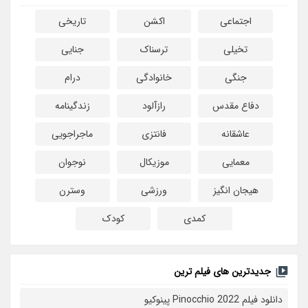
اجتماعی
اکشن
تاریخی
تخیلی
ترسناک
جنایی
جنگی
خانوادگی
درام
دفاع مقدس
رازآلود
زندگینامه
عاشقانه
فانتزی
ماجراجویی
معمایی
موزیکال
نوجوان
هیجان انگیز
ورزشی
وسترن
کمدی
کودک
جدیدترین های فیلم ترین
دانلود فیلم Pinocchio 2022 پینوکیو