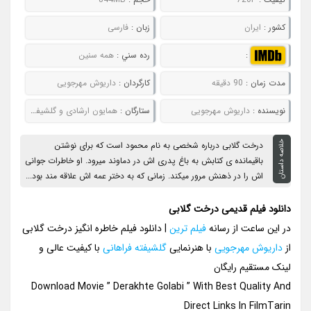
کشور :
ایران
زبان :
فارسی
:
رده سني :
همه سنین
مدت زمان :
90 دقیقه
کارگردان :
داریوش مهرجویی
نويسنده :
داریوش مهرجویی
ستارگان :
همایون ارشادی و گلشیفته فراهانی
خلاصه داستان
درخت گلابی درباره شخصی به نام محمود است که برای نوشتن
باقیمانده ی کتابش به باغ پدری اش در دماوند میرود. او خاطرات جوانی
اش را در ذهنش مرور میکند. زمانی که به دختر عمه اش علاقه مند بود...
دانلود فیلم قدیمی درخت گلابی
در این ساعت از رسانه
فیلم ترین
| دانلود فیلم خاطره انگیز درخت گلابی
از
داریوش مهرجویی
با هنرنمایی
گلشیفته فراهانی
با کیفیت عالی و
لینک مستقیم رایگان
Download Movie ” Derakhte Golabi ” With Best Quality And
Direct Links In FilmTarin