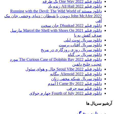
دانلود فیلم One Way 2022 یک طرفه
دانلود فیلم All Hail 2022 زنده باد
دانلود مستند Running with the Devil: The Wild World of
John McAfee 2022 دویدن با شیطان : دنیای وحشی جان مک
آفی
دانلود فیلم Dhaakad 2022 جان سخت
دانلود فیلم Marcel the Shell with Shoes On 2021 مارسل
صدف کفش به پا
دانلود سریال نوبت لیلی
دانلود سریال آفتاب پرست
دانلود سریال روزی روزگاری در مریخ
دانلود سریال بی گناه
دانلود فیلم The Curious Case of Dolphin Bay 2022 مورد
عجیب خلیج دلفین
دانلود فیلم Seoul Vibe 2022 حال و هوای سئول
دانلود فیلم Alienoid 2022 بیگانه
دانلود سریال شبکه مخفی زنان
دانلود فیلم I Came By 2022 آمدم
دانلود فیلم سه حرفی
دانلود فیلم Fourth of July 2022 چهارم جولای
آرشیو سریال ها
برنامه پیشگو