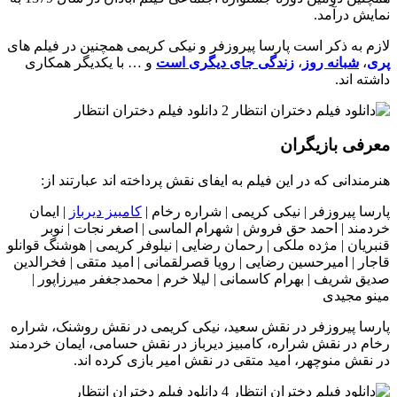
نمایش درآمد.
لازم به ذکر است پارسا پیروزفر و نیکی کریمی همچنین در فیلم های
پری
،
شبانه روز
،
زندگی جای دیگری است
و … با یکدیگر همکاری
داشته اند.
معرفی بازیگران
هنرمندانی که در این فیلم به ایفای نقش پرداخته اند عبارتند از:
پارسا پیروزفر | نیکی کریمی | شراره رخام |
کامبیز دیرباز
| ایمان
خردمند | احمد حق فروش | شهرام الماسی | اصغر نجات | نوبر
قنبریان | مژده ملکی | رحمان رضایی | نیلوفر کریمی | هوشنگ قوانلو
قاجار | امیرحسین رضایی | رویا قصرلقمانی | امید متقی | فخرالدین
صدیق شریف | بهرام کاسمانی | لیلا خرم | محمدجغفر میرزاپور |
مینو مجیدی
پارسا پیروزفر در نقش سعید، نیکی کریمی در نقش روشنک، شراره
رخام در نقش شراره، کامبیز دیرباز در نقش حسامی، ایمان خردمند
در نقش منوچهر، امید متقی در نقش امیر بازی کرده اند.