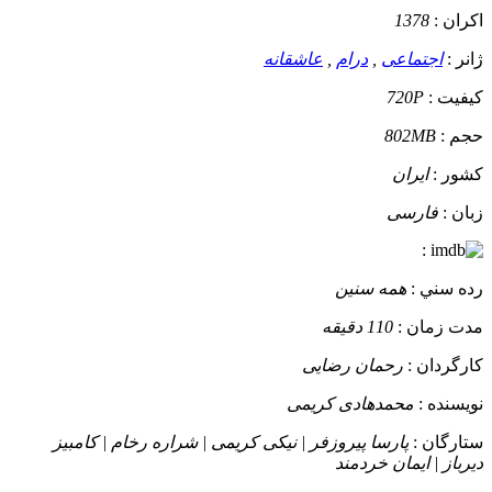
اکران :
1378
ژانر :
اجتماعی
,
درام
,
عاشقانه
کيفيت :
720P
حجم :
802MB
کشور :
ایران
زبان :
فارسی
:
رده سني :
همه سنین
مدت زمان :
110 دقیقه
کارگردان :
رحمان رضایی
نويسنده :
محمدهادی کریمی
ستارگان :
پارسا پیروزفر | نیکی کریمی | شراره رخام | کامبیز
دیرباز | ایمان خردمند