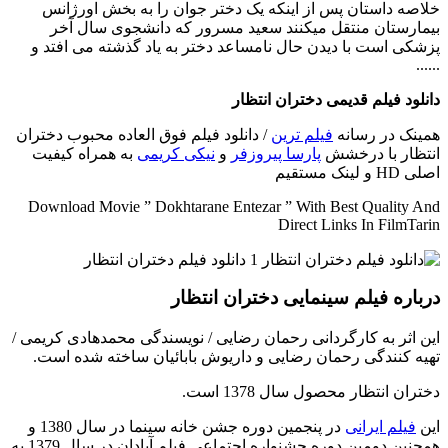
خلاصه داستان
پس از اینکه یک دختر جوان را به بخش اورژانس
بیمارستان منتقل میکنند سعید مسرور که دانشجوی سال آخر
پزشکی است با دیدن حال نامساعد دختر به یاد گذشته می افتد و
......
دانلود فیلم قدیمی دختران انتظار
همینک در رسانه
فیلم ترین
/ دانلود فیلم فوق العاده محبوب دختران
انتظار با درخشش
پارسا پیروزفر
و
نیکی کریمی
به همراه کیفیت
اصلی HD و لینک مستقیم
Download Movie ” Dokhtarane Entezar ” With Best Quality And
Direct Links In FilmTarin
درباره فیلم سینمایی دختران انتظار
این اثر به کارگردانی رحمان رضایی / نویسندگی محمدهادی کریمی /
تهیه کنندگی رحمان رضایی و داریوش بابائیان ساخته شده است.
دختران انتظار محصول سال 1378 است.
این
فیلم ایرانی
در پنجمین دوره جشن خانه سینما در سال 1380 و
همچنین دومین دوره جشنواره اجتماعی فیلم آبادان در سال 1379 به