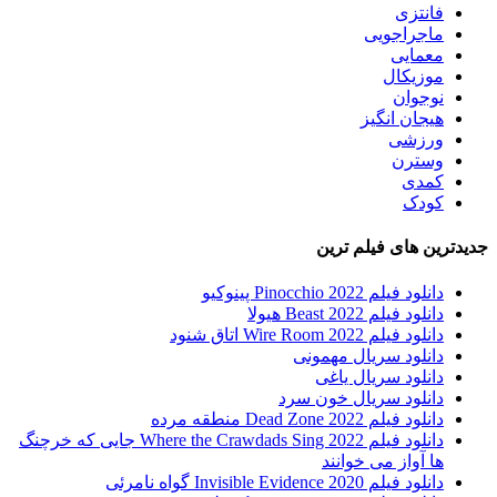
فانتزی
ماجراجویی
معمایی
موزیکال
نوجوان
هیجان انگیز
ورزشی
وسترن
کمدی
کودک
جدیدترین های فیلم ترین
دانلود فیلم Pinocchio 2022 پینوکیو
دانلود فیلم Beast 2022 هیولا
دانلود فیلم Wire Room 2022 اتاق شنود
دانلود سریال مهمونی
دانلود سریال یاغی
دانلود سریال خون سرد
دانلود فیلم 2022 Dead Zone منطقه مرده
دانلود فیلم Where the Crawdads Sing 2022 جایی که خرچنگ
ها آواز می خوانند
دانلود فیلم 2020 Invisible Evidence گواه نامرئی