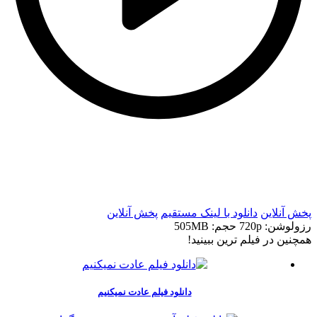
t
t
پخش آنلاین
دانلود با لينک مستقيم
پخش آنلاین
رزولوشن: 720p
حجم: 505MB
همچنين در فيلم ترين ببينيد!
دانلود فیلم عادت نمیکنیم