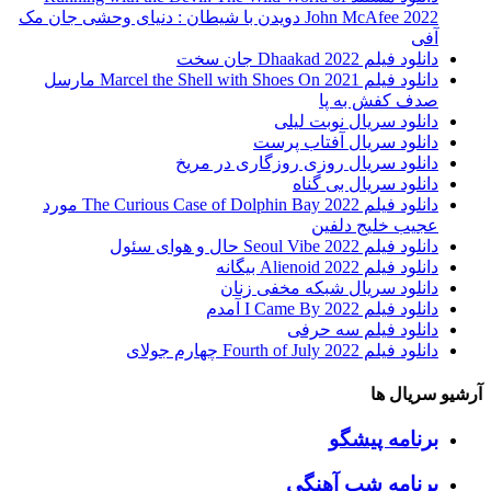
John McAfee 2022 دویدن با شیطان : دنیای وحشی جان مک
آفی
دانلود فیلم Dhaakad 2022 جان سخت
دانلود فیلم Marcel the Shell with Shoes On 2021 مارسل
صدف کفش به پا
دانلود سریال نوبت لیلی
دانلود سریال آفتاب پرست
دانلود سریال روزی روزگاری در مریخ
دانلود سریال بی گناه
دانلود فیلم The Curious Case of Dolphin Bay 2022 مورد
عجیب خلیج دلفین
دانلود فیلم Seoul Vibe 2022 حال و هوای سئول
دانلود فیلم Alienoid 2022 بیگانه
دانلود سریال شبکه مخفی زنان
دانلود فیلم I Came By 2022 آمدم
دانلود فیلم سه حرفی
دانلود فیلم Fourth of July 2022 چهارم جولای
آرشیو سریال ها
برنامه پیشگو
برنامه شب آهنگی