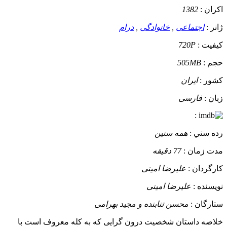
اکران :
1382
ژانر :
اجتماعی
,
خانوادگی
,
درام
کيفيت :
720P
حجم :
505MB
کشور :
ایران
زبان :
فارسی
:
رده سني :
همه سنین
مدت زمان :
77 دقیقه
کارگردان :
علیرضا امینی
نويسنده :
علیرضا امینی
ستارگان :
محسن تنابنده و مجید بهرامی
خلاصه داستان
شخصیت درون گرایی که به کله معروف است با