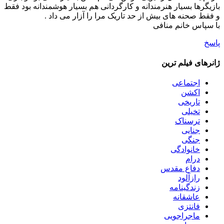
بازیگرها بسیار هنرمندانه و کارگردانی هم بسیار هوشمندانه بود فقط
و فقط صحنه های بیش از حد تاریک مرا را آزار می داد .
با سپاس خانم منافی
پاسخ
ژانرهای فیلم ترین
اجتماعی
اکشن
تاریخی
تخیلی
ترسناک
جنایی
جنگی
خانوادگی
درام
دفاع مقدس
رازآلود
زندگینامه
عاشقانه
فانتزی
ماجراجویی