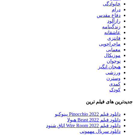
خانوادگی
درام
دفاع مقدس
رازآلود
زندگینامه
عاشقانه
فانتزی
ماجراجویی
معمایی
موزیکال
نوجوان
هیجان انگیز
ورزشی
وسترن
کمدی
کودک
جدیدترین های فیلم ترین
دانلود فیلم Pinocchio 2022 پینوکیو
دانلود فیلم Beast 2022 هیولا
دانلود فیلم Wire Room 2022 اتاق شنود
دانلود سریال مهمونی