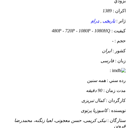
بزودي
اکران :
1389
ژانر :
تاریخی
,
درام
کيفيت :
480P - 720P - 1080P - 1080HQ
حجم :
-
کشور :
ایران
زبان :
فارسی
:
رده سني :
همه سنین
مدت زمان :
90 دقیقه
کارگردان :
کمال تبریزی
نويسنده :
کامبوزیا پرتوی
ستارگان :
نیکی کریمی، حسن معجونی، لعیا زنگنه، محمدرضا
فروتن