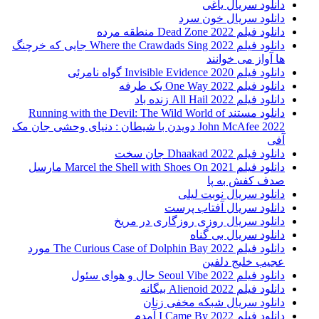
دانلود سریال یاغی
دانلود سریال خون سرد
دانلود فیلم 2022 Dead Zone منطقه مرده
دانلود فیلم Where the Crawdads Sing 2022 جایی که خرچنگ
ها آواز می خوانند
دانلود فیلم 2020 Invisible Evidence گواه نامرئی
دانلود فیلم One Way 2022 یک طرفه
دانلود فیلم All Hail 2022 زنده باد
دانلود مستند Running with the Devil: The Wild World of
John McAfee 2022 دویدن با شیطان : دنیای وحشی جان مک
آفی
دانلود فیلم Dhaakad 2022 جان سخت
دانلود فیلم Marcel the Shell with Shoes On 2021 مارسل
صدف کفش به پا
دانلود سریال نوبت لیلی
دانلود سریال آفتاب پرست
دانلود سریال روزی روزگاری در مریخ
دانلود سریال بی گناه
دانلود فیلم The Curious Case of Dolphin Bay 2022 مورد
عجیب خلیج دلفین
دانلود فیلم Seoul Vibe 2022 حال و هوای سئول
دانلود فیلم Alienoid 2022 بیگانه
دانلود سریال شبکه مخفی زنان
دانلود فیلم I Came By 2022 آمدم