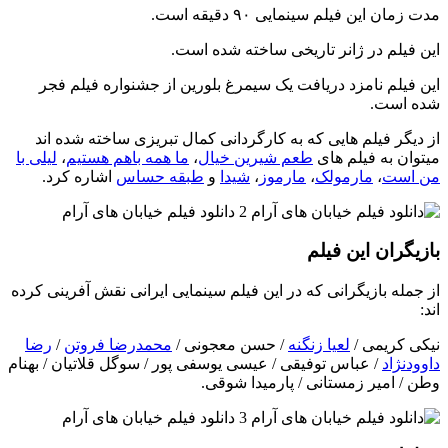
مدت زمان این فیلم سینمایی ۹۰ دقیقه است.
این فیلم در ژانر تاریخی ساخته شده است.
این فیلم نامزد دریافت یک سیمرغ بلورین از جشنواره فیلم فجر
شده است.
از دیگر فیلم هایی که به کارگردانی کمال تبریزی ساخته شده اند
میتوان به فیلم های
طعم شیرین خیال
،
ما همه باهم هستیم
،
لیلی با
من است
،
مارمولک
،
مارموز
،
شیدا
و
طبقه حساس
اشاره کرد.
بازیگران این فیلم
از جمله بازیگرانی که در این فیلم سینمایی ایرانی نقش آفرینی کرده
اند:
نیکی کریمی /
لعیا زنگنه
/ حسن معجونی /
محمدرضا فروتن
/
رضا
داوودنژاد
/ عباس توفیقی / عیسی یوسفی پور / سوگل قلاتیان / بهنام
وطن / امیر زمستانی / پارمیدا شوقی.