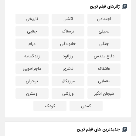
ژانرهای فیلم ترین
اجتماعی
اکشن
تاریخی
تخیلی
ترسناک
جنایی
جنگی
خانوادگی
درام
دفاع مقدس
رازآلود
زندگینامه
عاشقانه
فانتزی
ماجراجویی
معمایی
موزیکال
نوجوان
هیجان انگیز
ورزشی
وسترن
کمدی
کودک
جدیدترین های فیلم ترین