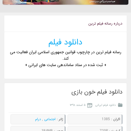
درباره رسانه فيلم ترين
دانلود فیلم
رسانه فیلم ترین در چارچوب قوانین جمهوری اسلامی ایران فعالیت می
کند.
« ثبت شده در ستاد ساماندهی سایت های ایرانی »
دانلود فیلم خون بازی
دانلود فیلم ایرانی
۵ اسفند ۱۳۹۸
اکران :
1385
ژانر :
اجتماعی
,
درام
کيفيت :
720P
حجم :
384MB