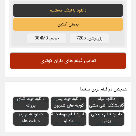
دانلود با لينک مستقيم
پخش آنلاین
رزولوشن: 720p
حجم: 384MB
تمامی فیلم های باران کوثری
همچنين در فيلم ترين ببينيد!
دانلود فیلم
دانلود فیلم پس
دانلود فیلم شنای
گنجشکک اشی مشی
کوچه های شمرون
پروانه
دانلود فیلم نارنجی
دانلود فیلم مهمانخانه
دانلود فیلم زیر
پوش
ماه نو
درخت هلو