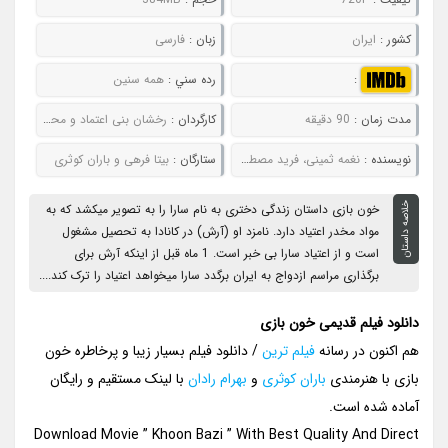
کشور :
ایران
زبان :
فارسی
:
رده سني :
همه سنین
مدت زمان :
90 دقیقه
کارگردان :
رخشان بنی اعتماد و محسن عبدالوهاب
نويسنده :
نغمه ثمینی، فرید مصطوفی، محسن عبدالوهاب و رخشان بنی اعتماد
ستارگان :
بیتا فرهی و باران کوثری
خلاصه داستان
خون بازی داستان زندگی دختری به نام سارا را به تصویر میکشد که به
مواد مخدر اعتیاد دارد. نامزد او (آرش) در کانادا به تحصیل مشغول
است و از اعتیاد سارا بی خبر است. 1 ماه قبل از اینکه آرش برای
برگذاری مراسم ازدواج به ایران برگدد سارا میخواهد اعتیاد را ترک کند....
دانلود فیلم قدیمی خون بازی
هم اکنون در رسانه
فیلم ترین
/ دانلود فیلم بسیار زیبا و پرخاطره خون
بازی با هنرمندی
باران کوثری
و
بهرام رادان
با لینک مستقیم و رایگان
آماده شده است.
Download Movie ” Khoon Bazi ” With Best Quality And Direct