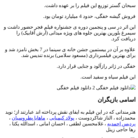
سبحان گستر توزیع این فیلم را بر عهده داشت.
فروش گیشه خفگی، حدود 4 میلیارد تومان بود.
این اثر در سی و پنجمین دوره ی جشنواره فیلم فجر حضور داشت و
سیمرغ بلورین بهترین جلوه های ویژه میدانی (آرش آقابیک) را
دریافت کرد.
علاوه بر آن در بیستمین جشن خانه ی سینما در 7 بخش نامزد شد و
برای بهترین فیلمبرداری (مسعود سلامی) برنده تندیس شد.
خفگی در ژانر رازآلود و جنایی قرار دارد.
این فیلم سیاه و سفید است.
اسامی بازیگران
هنرمندانی که در این فیلم به ایفای نقش پرداخته اند عبارتند از؛ نوید
محمدزاده ، الناز شاکردوست ،
پولاد کیمیایی
،
ماهایا پطروسیان
،
پردیس احمدیه
، غلامحسین لطفی ، احسان امانی ، اسدالله یکتا ،
رها حاجی زینل