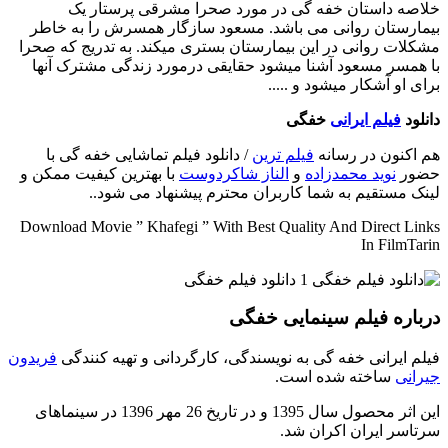
خلاصه داستان
خفه گی در مورد صحرا مشرقی پرستار یک
بیمارستان روانی می باشد. مسعود سازگار همسرش را به خاطر
مشکلات روانی در این بیمارستان بستری میکند. به تدریج که صحرا
با همسر مسعود آشنا میشود حقایقی درمورد زندگی مشترک آنها
برای او آشکار میشود و .....
دانلود
فیلم ایرانی
خفگی
هم اکنون در رسانه
فیلم ترین
/ دانلود فیلم تماشایی خفه گی با
حضور
نوید محمدزاده
و
الناز شاکردوست
با بهترین کیفیت ممکن و
لینک مستقیم به شما کاربران محترم پیشنهاد می شود..
Download Movie ” Khafegi ” With Best Quality And Direct Links
In FilmTarin
درباره فیلم سینمایی خفگی
فیلم ایرانی خفه گی به نویسندگی، کارگردانی و تهیه کنندگی
فریدون
جیرانی
ساخته شده است.
این اثر محصول سال 1395 و در تاریخ 26 مهر 1396 در سینماهای
سرتاسر ایران اکران شد.