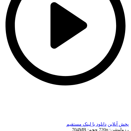
t
t
پخش آنلاین
دانلود با لينک مستقيم
رزولوشن: 720p
حجم: 704MB