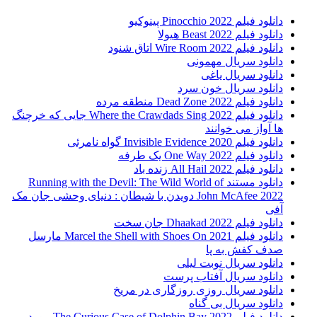
دانلود فیلم Pinocchio 2022 پینوکیو
دانلود فیلم Beast 2022 هیولا
دانلود فیلم Wire Room 2022 اتاق شنود
دانلود سریال مهمونی
دانلود سریال یاغی
دانلود سریال خون سرد
دانلود فیلم 2022 Dead Zone منطقه مرده
دانلود فیلم Where the Crawdads Sing 2022 جایی که خرچنگ
ها آواز می خوانند
دانلود فیلم 2020 Invisible Evidence گواه نامرئی
دانلود فیلم One Way 2022 یک طرفه
دانلود فیلم All Hail 2022 زنده باد
دانلود مستند Running with the Devil: The Wild World of
John McAfee 2022 دویدن با شیطان : دنیای وحشی جان مک
آفی
دانلود فیلم Dhaakad 2022 جان سخت
دانلود فیلم Marcel the Shell with Shoes On 2021 مارسل
صدف کفش به پا
دانلود سریال نوبت لیلی
دانلود سریال آفتاب پرست
دانلود سریال روزی روزگاری در مریخ
دانلود سریال بی گناه
دانلود فیلم The Curious Case of Dolphin Bay 2022 مورد