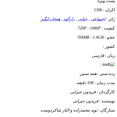
پست ويژه
اکران :
1396
ژانر :
اجتماعی
,
جنایی
,
رازآلود
,
هیجان انگیز
کيفيت :
720P - 1080P
حجم :
704MB - 1.4GB
کشور :
زبان :
فارسی
:
رده سني :
همه سنین
مدت زمان :
108 دقیقه
کارگردان :
فریدون جیرانی
نويسنده :
فریدون جیرانی
ستارگان :
نوید محمدزاده و الناز شاکردوست