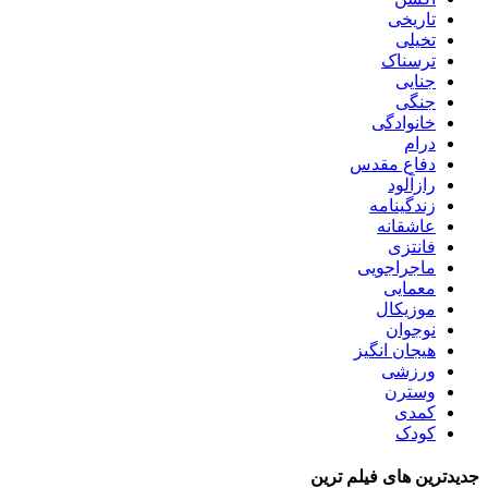
تاریخی
تخیلی
ترسناک
جنایی
جنگی
خانوادگی
درام
دفاع مقدس
رازآلود
زندگینامه
عاشقانه
فانتزی
ماجراجویی
معمایی
موزیکال
نوجوان
هیجان انگیز
ورزشی
وسترن
کمدی
کودک
جدیدترین های فیلم ترین