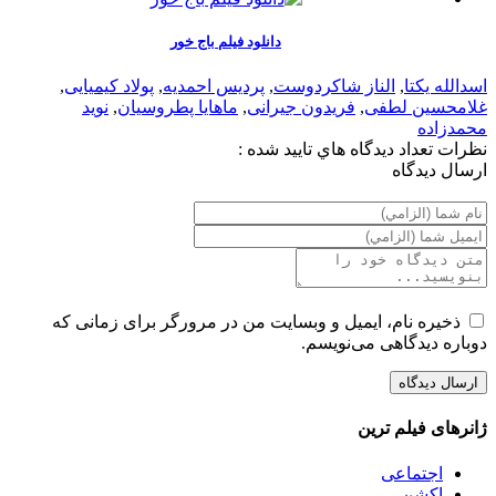
دانلود فیلم باج خور
اسدالله یکتا
,
الناز شاکردوست
,
پردیس احمدیه
,
پولاد کیمیایی
,
غلامحسین لطفی
,
فریدون جیرانی
,
ماهایا پطروسیان
,
نوید
محمدزاده
نظرات
تعداد ديدگاه هاي تاييد شده :
ارسال ديدگاه
ذخیره نام، ایمیل و وبسایت من در مرورگر برای زمانی که
دوباره دیدگاهی می‌نویسم.
ژانرهای فیلم ترین
اجتماعی
اکشن