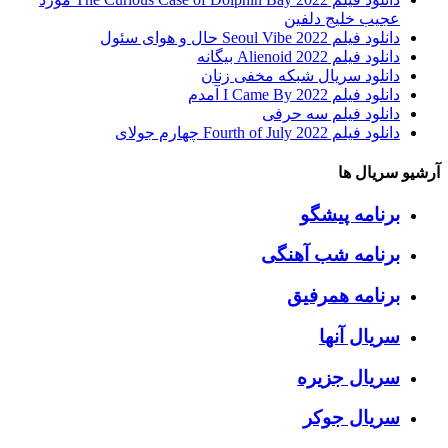
عجیب خلیج دلفین
دانلود فیلم Seoul Vibe 2022 حال و هوای سئول
دانلود فیلم Alienoid 2022 بیگانه
دانلود سریال شبکه مخفی زنان
دانلود فیلم I Came By 2022 آمدم
دانلود فیلم سه حرفی
دانلود فیلم Fourth of July 2022 چهارم جولای
آرشیو سریال ها
برنامه پیشگو
برنامه شب آهنگی
برنامه همرفیق
سریال آنها
سریال جزیره
سریال جوکر