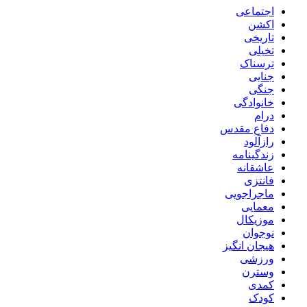
اجتماعی
اکشن
تاریخی
تخیلی
ترسناک
جنایی
جنگی
خانوادگی
درام
دفاع مقدس
رازآلود
زندگینامه
عاشقانه
فانتزی
ماجراجویی
معمایی
موزیکال
نوجوان
هیجان انگیز
ورزشی
وسترن
کمدی
کودک