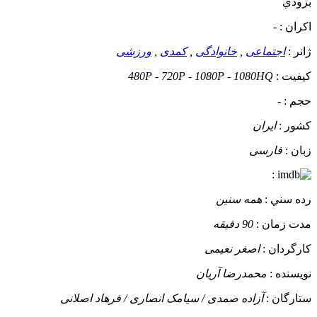
بزودي
اکران :
-
ژانر :
اجتماعی
,
خانوادگی
,
کمدی
,
ورزشی
کيفيت :
480P - 720P - 1080P - 1080HQ
حجم :
-
کشور :
ایران
زبان :
فارسی
:
رده سني :
همه سنین
مدت زمان :
90 دقیقه
کارگردان :
اصغر نعیمی
نويسنده :
محمدرضا آریان
ستارگان :
آزاده صمدى / سیامک انصارى / فرهاد اصلانى