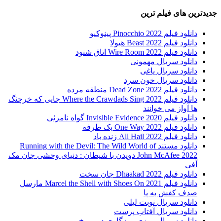
جدیدترین های فیلم ترین
دانلود فیلم Pinocchio 2022 پینوکیو
دانلود فیلم Beast 2022 هیولا
دانلود فیلم Wire Room 2022 اتاق شنود
دانلود سریال مهمونی
دانلود سریال یاغی
دانلود سریال خون سرد
دانلود فیلم 2022 Dead Zone منطقه مرده
دانلود فیلم Where the Crawdads Sing 2022 جایی که خرچنگ
ها آواز می خوانند
دانلود فیلم 2020 Invisible Evidence گواه نامرئی
دانلود فیلم One Way 2022 یک طرفه
دانلود فیلم All Hail 2022 زنده باد
دانلود مستند Running with the Devil: The Wild World of
John McAfee 2022 دویدن با شیطان : دنیای وحشی جان مک
آفی
دانلود فیلم Dhaakad 2022 جان سخت
دانلود فیلم Marcel the Shell with Shoes On 2021 مارسل
صدف کفش به پا
دانلود سریال نوبت لیلی
دانلود سریال آفتاب پرست
دانلود سریال روزی روزگاری در مریخ