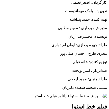
کارگردان: اصغر نعیمی
تدوین: سیامک مهماندوست
تهیه کننده: حمید پنداشته
مدیر فیلمبردارى : معین مطلبى
نویسنده: محمدرضا آریان
طراح چهره پردازى: ایمان امیدوارى
مجری طرح : احسان ظلی پور
توزیع کننده: خانه فیلم
صدابردار : امیر نوبخت
طراح هنرى: مجید لیلاجى
منشى صحنه: سعیده دلیریان
فیلم خط استوا