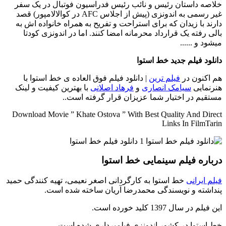
خلاصه داستان
رئیس و نائب رئیس فدراسیون فوتبال در یک سفر
غیر رسمی به اندونزی (پیش از اجلاس AFC در کوالالامپور) قصد
دارند با زیدان که برای استراحت و تفریح به همراه خانواده اش به
بالی رفته یک قرارداد محرمانه امضا کنند. اما در اندونزی کودتا
میشود و ......
دانلود فیلم جدید خط استوا
هم اکنون در
فیلم ترین
| دانلود فیلم فوق العاده ی خط استوا با
هنرنمایی
سیامک انصاری
و
فرهاد اصلانی
با بهترین کیفیت و لینک
مستقیم در اختیار شما عزیزان قرار گرفته است..
Download Movie ” Khate Ostova ” With Best Quality And Direct
Links In FilmTarin
درباره فیلم سینمایی خط استوا
فیلم ایرانی
خط استوا به کارگردانی اصغر نعیمی، تهیه کنندگی حمید
پنداشته و نویسندگی محمدرضا آریان ساخته شده است.
این فیلم در سال 1397 کلید خورده است.
خط استوا در کشور اندونزی فیلمبرداری شده است.