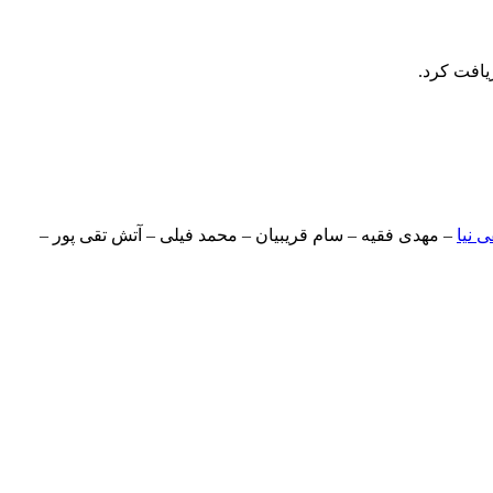
یافت کرد.
 نیا
– مهدی فقیه – سام قریبیان – محمد فیلی – آتش تقی پور –