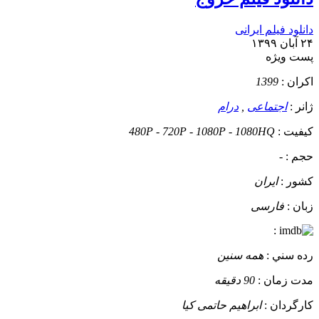
دانلود فیلم ایرانی
۲۴ آبان ۱۳۹۹
پست ويژه
اکران :
1399
ژانر :
اجتماعی
,
درام
کيفيت :
480P - 720P - 1080P - 1080HQ
حجم :
-
کشور :
ایران
زبان :
فارسی
:
رده سني :
همه سنین
مدت زمان :
90 دقیقه
کارگردان :
ابراهیم حاتمی کیا