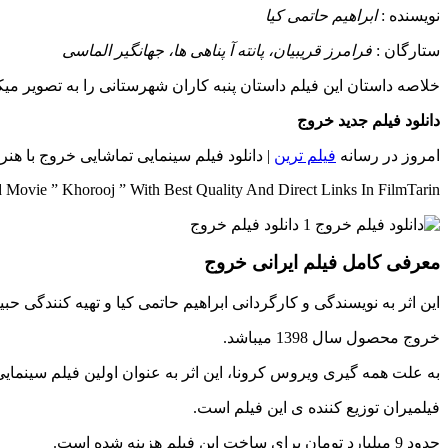
نويسنده :
ابراهیم حاتمی کیا
ستارگان :
فرامرز قریبیان، پانته آ پناهی ها، جهانگیر الماسی
خلاصه داستان
این فیلم داستان پنبه کاران شهرستانی را به تصویر میک
دانلود فیلم جدید خروج
امروز در رسانه
فیلم ترین
| دانلود فیلم سینمایی تماشایی خروج با هنر
Movie ” Khorooj ” With Best Quality And Direct Links In FilmTarin
معرفی کامل فیلم ایرانی خروج
این اثر به نویسندگی و کارگردانی ابراهیم حاتمی کیا و تهیه کنندگی ح
خروج محصول سال 1398 میباشد.
به علت همه گیری ویروس کرونا، این اثر به عنوان اولین فیلم سینمایی
فیلمیران توزیع کننده ی این فیلم است.
حدود 9 میلیارد تومان برای ساخت این فیلم هزینه شده است.