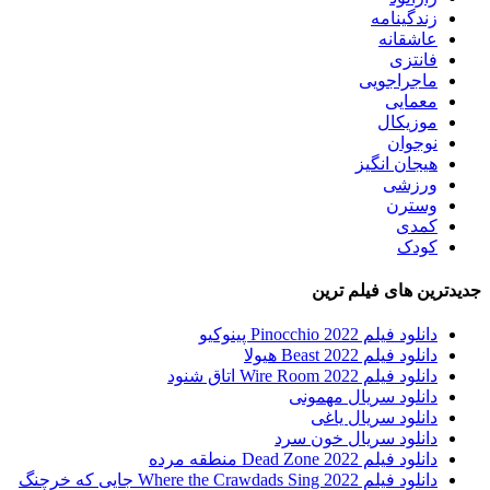
زندگینامه
عاشقانه
فانتزی
ماجراجویی
معمایی
موزیکال
نوجوان
هیجان انگیز
ورزشی
وسترن
کمدی
کودک
جدیدترین های فیلم ترین
دانلود فیلم Pinocchio 2022 پینوکیو
دانلود فیلم Beast 2022 هیولا
دانلود فیلم Wire Room 2022 اتاق شنود
دانلود سریال مهمونی
دانلود سریال یاغی
دانلود سریال خون سرد
دانلود فیلم 2022 Dead Zone منطقه مرده
دانلود فیلم Where the Crawdads Sing 2022 جایی که خرچنگ