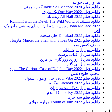
ها آواز می خوانند
دانلود فیلم 2020 Invisible Evidence گواه نامرئی
دانلود فیلم One Way 2022 یک طرفه
دانلود فیلم All Hail 2022 زنده باد
دانلود مستند Running with the Devil: The Wild World of
John McAfee 2022 دویدن با شیطان : دنیای وحشی جان مک
آفی
دانلود فیلم Dhaakad 2022 جان سخت
دانلود فیلم Marcel the Shell with Shoes On 2021 مارسل
صدف کفش به پا
دانلود سریال نوبت لیلی
دانلود سریال آفتاب پرست
دانلود سریال روزی روزگاری در مریخ
دانلود سریال بی گناه
دانلود فیلم The Curious Case of Dolphin Bay 2022 مورد
عجیب خلیج دلفین
دانلود فیلم Seoul Vibe 2022 حال و هوای سئول
دانلود فیلم Alienoid 2022 بیگانه
دانلود سریال شبکه مخفی زنان
دانلود فیلم I Came By 2022 آمدم
دانلود فیلم سه حرفی
دانلود فیلم Fourth of July 2022 چهارم جولای