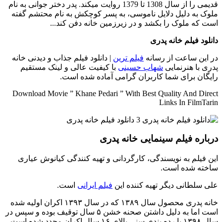
قدیمی را از سال 1308 تا 1379 روایت میکند. پدر دختر جوانی به نام
ملوک به دلیل دلایل ناموسی، به پسر کوچکش به نام محتشم گفته
است که ملوک را بکشد و در زیرزمین خانه دفن کند...
دانلود فیلم خانه پدری
در این ساعت از رسانه
فیلم ترین
| دانلود فیلم جذاب و دیدنی خانه
پدری با هنرنمایی
شهاب حسینی
با کیفیت عالی و لینک مستقیم
رایگان برای شما کاربران گرامی آماده شده است.
Download Movie ” Khane Pedari ” With Best Quality And Direct
Links In FilmTarin
درباره فیلم سینمایی خانه پدری
این فیلم به نویسندگی، کارگردانی و تهیه کنندگی کیانوش عیاری
ساخته شده است.
علی سلطانی دیگر تهیه کننده این
فیلم ایرانی
است.
خانه پدری محصول سال ۱۳۸۹ که در سال ۱۳۹۳ اکران اولیه شده
است اما به دلیل داشتن صحنه خشن ۵ سال توقیف بوده و سپس در
سال ۱۳۹۸ با رده بندی سنی بالای ۱۶ سال اکران مجدد شده است.