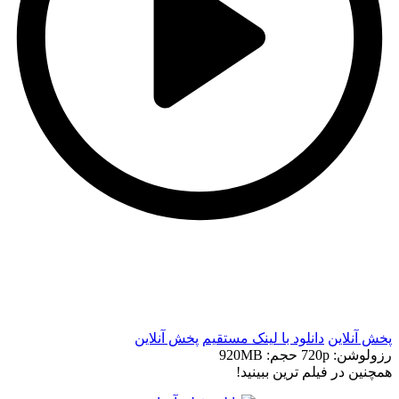
t
t
پخش آنلاین
دانلود با لينک مستقيم
پخش آنلاین
رزولوشن: 720p
حجم: 920MB
همچنين در فيلم ترين ببينيد!