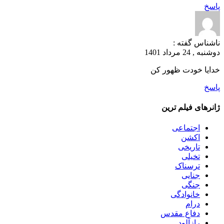
پاسخ
ناشناس
گفته :
دوشنبه , 24 مرداد 1401
خدایا خودت ظهور کن
پاسخ
ژانرهای فیلم ترین
اجتماعی
اکشن
تاریخی
تخیلی
ترسناک
جنایی
جنگی
خانوادگی
درام
دفاع مقدس
رازآلود