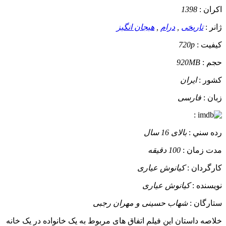
اکران :
1398
ژانر :
تاریخی
,
درام
,
هیجان انگیز
کيفيت :
720p
حجم :
920MB
کشور :
ایران
زبان :
فارسی
:
رده سني :
بالای 16 سال
مدت زمان :
100 دقیقه
کارگردان :
کیانوش عیاری
نويسنده :
کیانوش عیاری
ستارگان :
شهاب حسینی و مهران رجبی
خلاصه داستان
این فیلم اتفاق های مربوط به یک خانواده در یک خانه