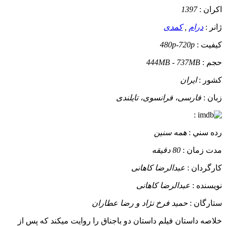
اکران :
1397
ژانر :
درام
,
کمدی
کيفيت :
480p-720p
حجم :
444MB - 737MB
کشور :
ایران
زبان :
فارسی، فرانسوی، تایلندی
:
رده سني :
همه سنین
مدت زمان :
80 دقیقه
کارگردان :
عبدالرضا کاهانی
نويسنده :
عبدالرضا کاهانی
ستارگان :
حمید فرخ نژاد و رضا عطاران
خلاصه داستان
فیلم داستان دو باجناق را روایت میکند که پس از