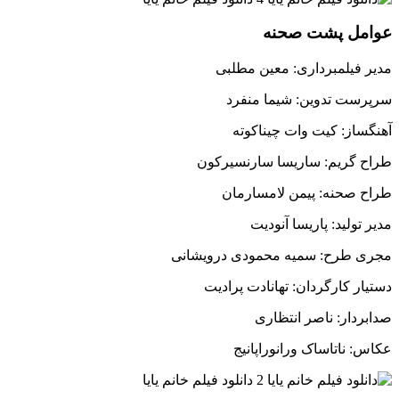
عوامل پشت صحنه
مدیر فیلمبرداری: معین مطلبی
سرپرست تدوین: شیما منفرد
آهنگساز: کیت وات چیناکوته
طراح گریم: ساریسا سارنسیرکون
طراح صحنه: پیمن لامسارمان
مدیر تولید: پاریسا آنودیت
مجری طرح: سمیه محمودی درویشانی
دستیار کارگردان: تهانادت پرادیت
صدابردار: ناصر انتظاری
عکاس: ناتاساک ورانوراپانیج