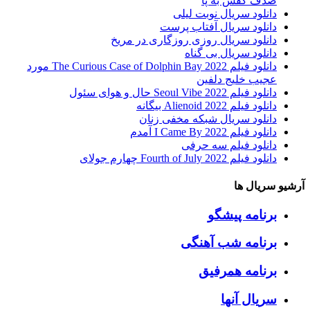
صدف کفش به پا
دانلود سریال نوبت لیلی
دانلود سریال آفتاب پرست
دانلود سریال روزی روزگاری در مریخ
دانلود سریال بی گناه
دانلود فیلم The Curious Case of Dolphin Bay 2022 مورد
عجیب خلیج دلفین
دانلود فیلم Seoul Vibe 2022 حال و هوای سئول
دانلود فیلم Alienoid 2022 بیگانه
دانلود سریال شبکه مخفی زنان
دانلود فیلم I Came By 2022 آمدم
دانلود فیلم سه حرفی
دانلود فیلم Fourth of July 2022 چهارم جولای
آرشیو سریال ها
برنامه پیشگو
برنامه شب آهنگی
برنامه همرفیق
سریال آنها