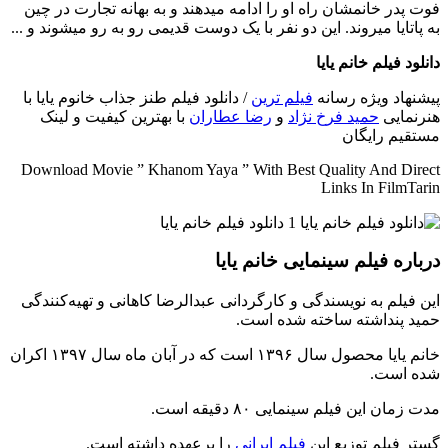
فوت پدر خانمشان راه او را ادامه میدهند و به بهانه تجارت در چین
به پاتایا میروند. این دو نفر با یک دوست قدیمی رو به رو میشوند و ...
دانلود فیلم خانم یایا
پیشنهاد ویژه رسانه
فیلم ترین
/ دانلود فیلم طنز جذاب خانوم یایا با
هنرنمایی
حمید فرخ نژاد
و
رضا عطاران
با بهترین کیفیت و لینک
مستقیم رایگان
Download Movie ” Khanom Yaya ” With Best Quality And Direct
Links In FilmTarin
درباره فیلم سینمایی خانم یایا
این فیلم به نویسندگی و کارگردانی عبدالرضا کاهانی و تهیه‌کنندگی
حمید پنداشته ساخته شده است.
خانم یایا محصول سال ۱۳۹۶ است که در آبان ماه سال ۱۳۹۷ اکران
شده است.
مدت زمان این فیلم سینمایی ۸۰ دقیقه است.
گستر فیلم توزیع این
فیلم ایرانی
را برعهده داشته است.