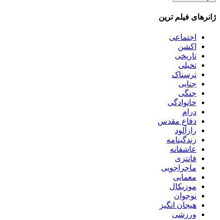
ژانرهای فیلم ترین
اجتماعی
اکشن
تاریخی
تخیلی
ترسناک
جنایی
جنگی
خانوادگی
درام
دفاع مقدس
رازآلود
زندگینامه
عاشقانه
فانتزی
ماجراجویی
معمایی
موزیکال
نوجوان
هیجان انگیز
ورزشی