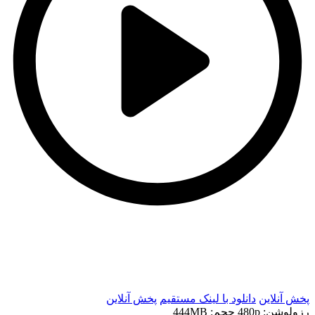
t
t
پخش آنلاین
دانلود با لينک مستقيم
پخش آنلاین
رزولوشن: 480p
حجم: 444MB