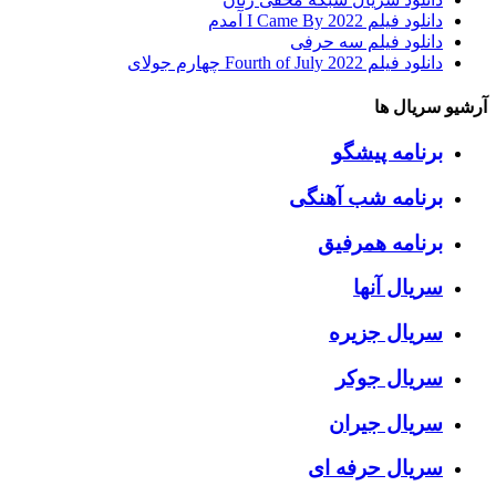
دانلود فیلم I Came By 2022 آمدم
دانلود فیلم سه حرفی
دانلود فیلم Fourth of July 2022 چهارم جولای
آرشیو سریال ها
برنامه پیشگو
برنامه شب آهنگی
برنامه همرفیق
سریال آنها
سریال جزیره
سریال جوکر
سریال جیران
سریال حرفه ای