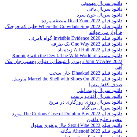
دانلود سریال مهمونی
دانلود سریال یاغی
دانلود سریال خون سرد
دانلود فیلم 2022 Dead Zone منطقه مرده
دانلود فیلم Where the Crawdads Sing 2022 جایی که خرچنگ
ها آواز می خوانند
دانلود فیلم 2020 Invisible Evidence گواه نامرئی
دانلود فیلم One Way 2022 یک طرفه
دانلود فیلم All Hail 2022 زنده باد
دانلود مستند Running with the Devil: The Wild World of
John McAfee 2022 دویدن با شیطان : دنیای وحشی جان مک
آفی
دانلود فیلم Dhaakad 2022 جان سخت
دانلود فیلم Marcel the Shell with Shoes On 2021 مارسل
صدف کفش به پا
دانلود سریال نوبت لیلی
دانلود سریال آفتاب پرست
دانلود سریال روزی روزگاری در مریخ
دانلود سریال بی گناه
دانلود فیلم The Curious Case of Dolphin Bay 2022 مورد
عجیب خلیج دلفین
دانلود فیلم Seoul Vibe 2022 حال و هوای سئول
دانلود فیلم Alienoid 2022 بیگانه
دانلود سریال شبکه مخفی زنان