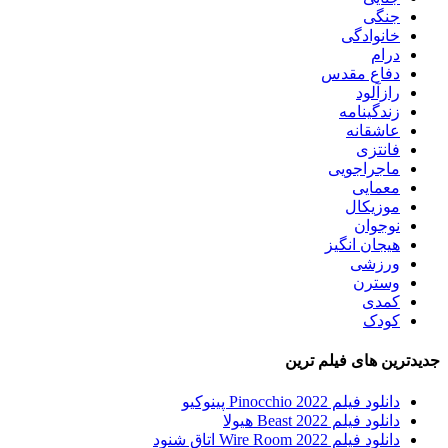
جنگی
خانوادگی
درام
دفاع مقدس
رازآلود
زندگینامه
عاشقانه
فانتزی
ماجراجویی
معمایی
موزیکال
نوجوان
هیجان انگیز
ورزشی
وسترن
کمدی
کودک
جدیدترین های فیلم ترین
دانلود فیلم Pinocchio 2022 پینوکیو
دانلود فیلم Beast 2022 هیولا
دانلود فیلم Wire Room 2022 اتاق شنود