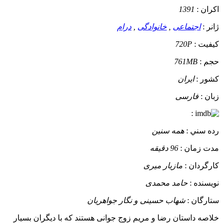
اکران :
1391
ژانر :
اجتماعی
,
خانوادگی
,
درام
کيفيت :
720P
حجم :
761MB
کشور :
ایران
زبان :
فارسی
:
رده سني :
همه سنین
مدت زمان :
96 دقیقه
کارگردان :
مازیار میری
نويسنده :
حامد محمدی
ستارگان :
شهاب حسینی و نگار جواهریان
خلاصه داستان
رضا و مریم زوج جوانی هستند که با دیگران بسیار