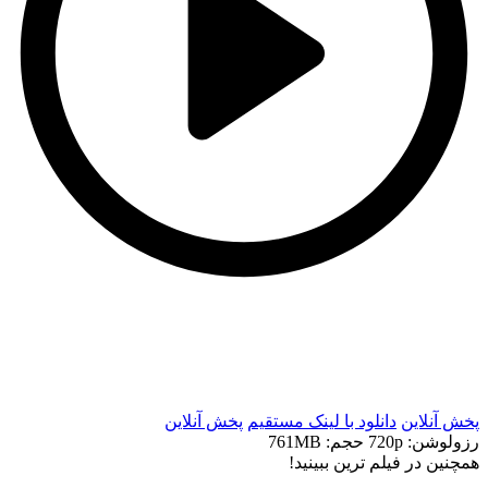
t
t
پخش آنلاین
دانلود با لينک مستقيم
پخش آنلاین
رزولوشن: 720p
حجم: 761MB
همچنين در فيلم ترين ببينيد!