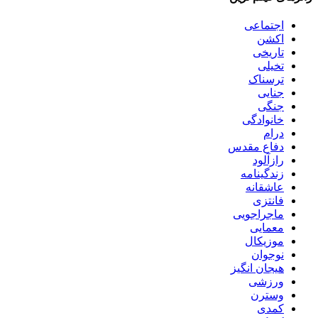
اجتماعی
اکشن
تاریخی
تخیلی
ترسناک
جنایی
جنگی
خانوادگی
درام
دفاع مقدس
رازآلود
زندگینامه
عاشقانه
فانتزی
ماجراجویی
معمایی
موزیکال
نوجوان
هیجان انگیز
ورزشی
وسترن
کمدی