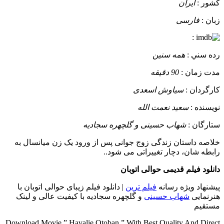
کشور :
ایران
زبان :
فارسی
:
رده سني :
همه سنین
مدت زمان :
90 دقیقه
کارگردان :
سیاوش اسعدی
نويسنده :
سعید نعمت الله
ستارگان :
شهاب حسینی و گلچهره سجادیه
خلاصه داستان
زندگی زوج جوانی پس از ورود یک زن میانسال به
رابطه شان، دچار تغییراتی می شود..
دانلود فیلم قدیمی حوالی اتوبان
پیشنهاد ویژه رسانه
فیلم ترین
| دانلود فیلم زیبای حوالی اتوبان با
هنرنمایی
شهاب حسینی
و گلچهره سجادیه با کیفیت عالی و لینک
مستقیم
Download Movie ” Havalie Otoban ” With Best Quality And Direct