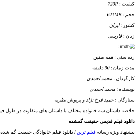
کيفيت :
720P
حجم :
621MB
کشور :
ایران
زبان :
فارسی
:
رده سني :
همه سنین
مدت زمان :
90 دقیقه
کارگردان :
محمد احمدی
نويسنده :
محمد احمدی
ستارگان :
حمید فرخ نژاد و پریوش نظریه
خلاصه داستان
سه خانواده مختلف با داستان های متفاوت در طول فیلم
دانلود فیلم قدیمی حقیقت گمشده
پیشنهاد ویژه رسانه
فیلم ترین
/ دانلود فیلم خانوادگی حقیقت گم شده ب