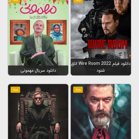
دانلود فیلم Wire Room 2022 اتاق
شنود
دانلود سریال مهمونی
ویژه
ویژه