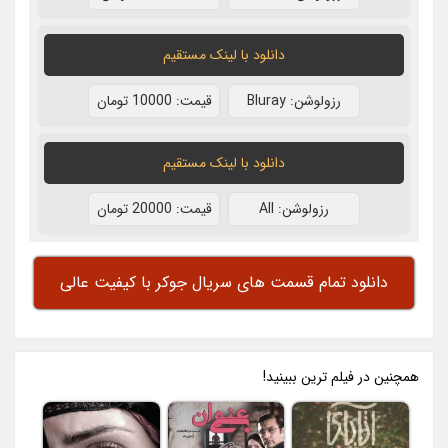
دانلود با لينک مستقيم
رزولوشن: Bluray
قيمت: 10000 تومان
دانلود با لينک مستقيم
رزولوشن: All
قيمت: 20000 تومان
دانلود تمام قسمت های سریال جوکر با کیفیت عالی
همچنين در فيلم ترين ببينيد!