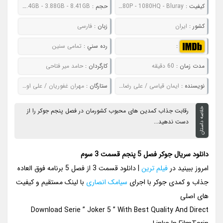
کيفيت :
480P - 720P - 1080P - 1080HQ - Bluray
حجم :
581MB - 1GB - 2.4GB - 3.88GB - 8.41GB
کشور :
ایران
زبان :
فارسی
:
رده سني :
تمامی سنین
مدت زمان :
60 دقیقه
کارگردان :
حامد میر فتاحی
نويسنده :
ایمان قیاسی / علی رضا زاده / عمادالدین کریمیان / مهرداد نعیمی / مریم آقایی / فاطمه خوش خلق
ستارگان :
مهران غفوریان / علی اوجی / امیرحسین صدیق / حامد آهنگی
خلاصه داستان
رقابت جذاب کمدین های محبوب کشورمان در فصل پنجم جوکر را از
دست ندهید...
دانلود سریال جوکر فصل 5 پنجم قسمت 3 سوم
امروز ببینید در
فیلم ترین
| دانلود قسمت 3 از فصل 5 برنامه فوق العاده
جذاب و کمدی جوکر با اجرای
سیامک انصاری
با لینک مستقیم و کیفیت
های اصلی
Download Serie ” Joker 5 ” With Best Quality And Direct