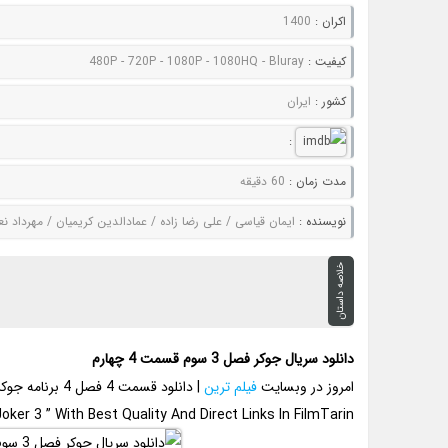
اکران :
1400
کيفيت :
480P - 720P - 1080P - 1080HQ - Bluray
کشور :
ایران
:
مدت زمان :
60 دقیقه
نويسنده :
ایمان قیاسی / علی رضا زاده / عمادالدین کریمیان / مهرداد نعیمی / مریم آقایی / فاطمه خ
خلاصه داستان
دانلود سریال جوکر فصل 3 سوم قسمت 4 چهارم
امروز در وبسایت
فیلم ترین
| دانلود قسمت 4 فصل 4 برنامه جوکر با لینک مستقیم و بهترین کیفیت ممکن آماده شده است..
oker 3 ” With Best Quality And Direct Links In FilmTarin