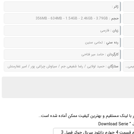
ژانر :
حجم :
356MB - 634MB - 1.54GB - 2.46GB - 3.79GB
زبان :
فارسی
رده سني :
تمامی سنین
کارگردان :
حامد میر فتاحی
وش خلق
ستارگان :
حمید لولایی / رضا شفیعی جم / سیاوش چراغی‌ پور / امیر غفارمنش
Download Serie ” J