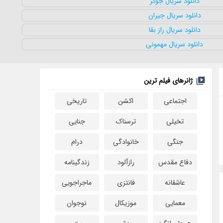
ژانرهای فیلم ترین
اجتماعی
اکشن
تاریخی
تخیلی
ترسناک
جنایی
جنگی
خانوادگی
درام
دفاع مقدس
رازآلود
زندگینامه
عاشقانه
فانتزی
ماجراجویی
معمایی
موزیکال
نوجوان