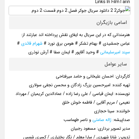
Links In FilmTarin
اسامی بازیگران
هنرمندانی که در این سریال به ایفای نقش پرداخته اند عبارتند از:
عباس جمشیدی # بهنام تشکر # هومن برق نورد #
شهرام قائدی
#
سپند امیرسلیمانی
# وحید آقاپور # ایمان صفا # آرش نوذری
سایر عوامل
کارگردان: احسان علیخانی و حامد میرفتاحی
تهیه کننده: امیرحسین بزرگ زادگان و محسن نجفی سولاری
نویسنده: ایمان قیاسی / علی رضا زاده / عمادالدین کریمیان / مهرداد
نعیمی / مریم آقایی / فاطمه خوش خلق
خواننده: سینا حجازی
صداپیشه:
ژاله صامتی
و ناصر طهماسب
مدیر تصویر برداری: مسعود رجبیان
تدوین: شانا شهیدی / سارا معلم / نگار بختیاری / کسری شمس