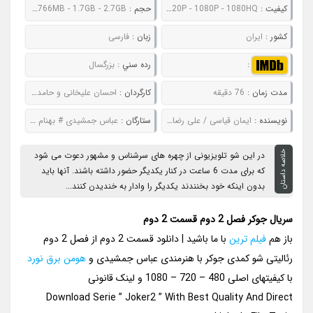
کيفيت :
480P - 720P - 1080P - 1080HQ
حجم :
377MB - 766MB - 1.7GB - 2.7GB
کشور :
ایران
زبان :
فارسی
:
رده سني :
بزرگسال
مدت زمان :
76 دقیقه
کارگردان :
احسان علیخانی و حامد میرفتاحی
نويسنده :
ایمان قیاسی / علی رضا زاده / عمادالدین کریمیان / مهرداد نعیمی / مریم آقایی / فاطمه خوش خلق
ستارگان :
عباس جمشیدی # بهنام تشکر # هومن برق نورد # شهرام قائدی # سپند امیرسلیمانی
خلاصه داستان
در این شو تلویزیونی از چهره های سرشناس و مشهور دعوت می شود
که برای مدت 6 ساعت در کنار یکدیگر حضور داشته باشند. آنها باید
بدون اینکه خود بخنندند یکدیگر را وادار به خندیدن کنند...
سریال جوکر فصل 2 دوم قسمت 2 دوم
باز هم
فیلم ترین
با ما باشید | دانلود قسمت 2 دوم از فصل 2 دوم
رئالیتی شو کمدی جوکر با هنرمندی عباس جمشیدی و
هومن برق نورد
با کیفیتهای اصلی 480 – 720 – 1080 و لینک قانونی
Download Serie ” Joker2 ” With Best Quality And Direct