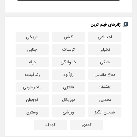
ژانرهای فیلم ترین
اجتماعی
اکشن
تاریخی
تخیلی
ترسناک
جنایی
جنگی
خانوادگی
درام
دفاع مقدس
رازآلود
زندگینامه
عاشقانه
فانتزی
ماجراجویی
معمایی
موزیکال
نوجوان
هیجان انگیز
ورزشی
وسترن
کمدی
کودک