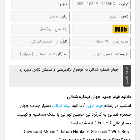
کيفيت :
480P - 720P - 1080P - 1080HQ
حجم :
-
کشور :
ایران
زبان :
فارسی
:
رده سني :
بزرگسال
مدت زمان :
90 دقیقه
کارگردان :
حسین تهرانی
نويسنده :
حسین تهرانی
ستارگان :
رضا شوهانی | مهران آتش زای | سعیده الباجی | محمد اسماعیلی
خلاصه داستان
جهان نیمکره شمالی به موضوع نژادپرستی و تبعیض نژادی میپردازد.....
دانلود فیلم جدید جهان نیمکره شمالی
امشب در رسانه
فیلم ترین
/ دانلود
فیلم ایرانی
بسیار جذاب جهان
نیمکره شمالی به کارگردانی حسین تهرانی با لینک مستقیم و کیفیت
بسیار عالی Full HD آماده شده است..
Download Movie ” Jahan Nimkore Shomali ” With Best