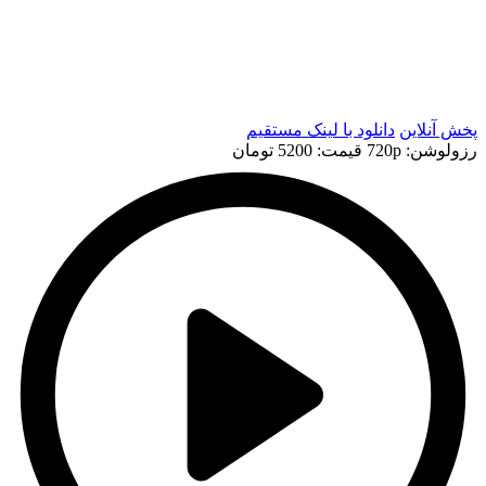
t
t
پخش آنلاین
دانلود با لينک مستقيم
رزولوشن: 720p
قيمت: 5200 تومان