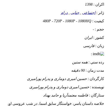
اکران :
1398
ژانر :
اجتماعی
,
جنایی
,
درام
کيفيت :
480P - 720P - 1080P - 1080HQ
حجم :
-
کشور :
ایران
زبان :
فارسی
:
رده سني :
همه سنین
مدت زمان :
90 دقیقه
کارگردان :
حسین امیری دوماری و پدرام پورامیری
نويسنده :
حسین امیری دوماری و پدرام پورامیری
ستارگان :
فاطمه معتمدآریا و حامد بهداد
خلاصه داستان
یاسر، خواستگار سابق اسما، در شب عروسی او،