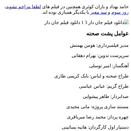
حامد بهداد و باران کوثری همچنین در فیلم های
لطفا مزاحم نشوید
،
روز سوم
و
سد معبر
با یکدیگر همبازی بوده اند.
عوامل پشت صحنه
مدیر فیلمبرداری: هومن بهمنش
سرپرست تدوین: بهرام دهقانی
آهنگساز: امیر توسلی
طراح صحنه و لباس: بابک کریمی طاری
طراح گریم: عباس عباسی
صدابردار: طاهر پیشوایی
مستند سازی پروژه: مانی مجیدی
چهره پرداز: محمد رضا میرباقری
دستیار اول کارگردان: هانیه بساتینی