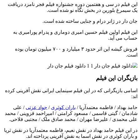
این فیلم در سی و هفتمین دوره جشنواره فیلم فجر نامزد دریافت
یک سیمرغ بلورین در بخش نگاه نو شده است.
جان دار در ژانر درام و جنایی ساخته شده است.
این فیلم اولین فیلم حسین امیری دوماری و پدرام پورامیری به
حساب می آید.
فروش گیشه این اثر حدود ۳ میلیارد و ۷۰۰ میلیون تومان بوده
است.
بازیگران این فیلم
اسامی بازیگرانی که در این فیلم سینمایی ایرانی نقش آفرینی کرده
اند:
حامد بهداد / فاطمه معتمدآریا /
باران کوثری
/
جواد عزتی
/ علی
شادمان / گیتی قاسمی / مسعود کرامتی / امیراحمد قزوینی / محمد
علی محمدی / علیرضا مهران / محمد صادق ملک / مجتبی فلاحی.
در این فیلم حامد بهداد در نقش نعیم، فاطمه معتمدآریا در نقش ثریا
و باران کوثری در نقش اسما به نقش آفرینی پرداخته اند.