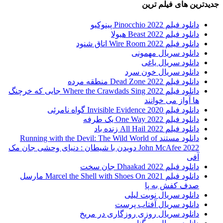
جدیدترین های فیلم ترین
دانلود فیلم Pinocchio 2022 پینوکیو
دانلود فیلم Beast 2022 هیولا
دانلود فیلم Wire Room 2022 اتاق شنود
دانلود سریال مهمونی
دانلود سریال یاغی
دانلود سریال خون سرد
دانلود فیلم 2022 Dead Zone منطقه مرده
دانلود فیلم Where the Crawdads Sing 2022 جایی که خرچنگ
ها آواز می خوانند
دانلود فیلم 2020 Invisible Evidence گواه نامرئی
دانلود فیلم One Way 2022 یک طرفه
دانلود فیلم All Hail 2022 زنده باد
دانلود مستند Running with the Devil: The Wild World of
John McAfee 2022 دویدن با شیطان : دنیای وحشی جان مک
آفی
دانلود فیلم Dhaakad 2022 جان سخت
دانلود فیلم Marcel the Shell with Shoes On 2021 مارسل
صدف کفش به پا
دانلود سریال نوبت لیلی
دانلود سریال آفتاب پرست
دانلود سریال روزی روزگاری در مریخ