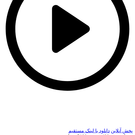
t
t
پخش آنلاین
دانلود با لينک مستقيم