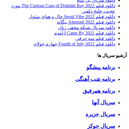
دانلود سریال بی گناه
دانلود فیلم The Curious Case of Dolphin Bay 2022 مورد
عجیب خلیج دلفین
دانلود فیلم Seoul Vibe 2022 حال و هوای سئول
دانلود فیلم Alienoid 2022 بیگانه
دانلود سریال شبکه مخفی زنان
دانلود فیلم I Came By 2022 آمدم
دانلود فیلم سه حرفی
دانلود فیلم Fourth of July 2022 چهارم جولای
آرشیو سریال ها
برنامه پیشگو
برنامه شب آهنگی
برنامه همرفیق
سریال آنها
سریال جزیره
سریال جوکر