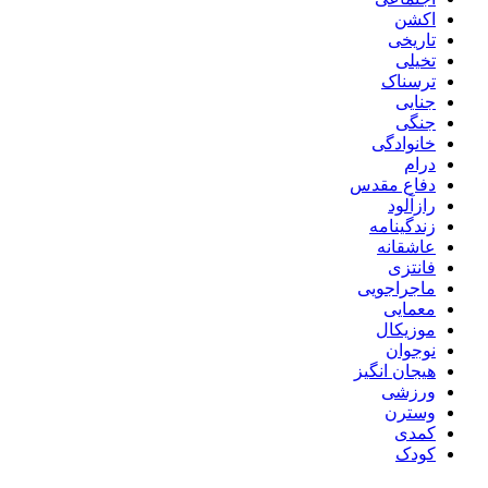
اکشن
تاریخی
تخیلی
ترسناک
جنایی
جنگی
خانوادگی
درام
دفاع مقدس
رازآلود
زندگینامه
عاشقانه
فانتزی
ماجراجویی
معمایی
موزیکال
نوجوان
هیجان انگیز
ورزشی
وسترن
کمدی
کودک