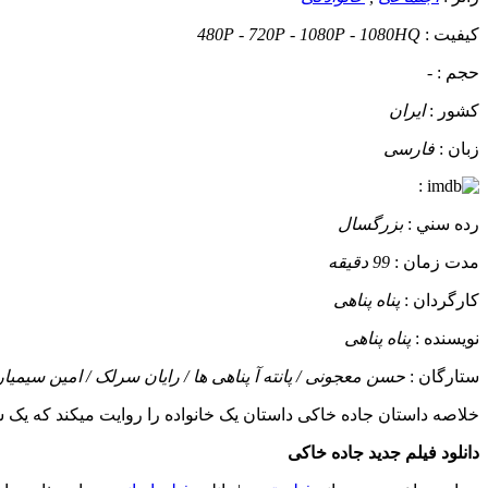
کيفيت :
480P - 720P - 1080P - 1080HQ
حجم :
-
کشور :
ایران
زبان :
فارسی
:
رده سني :
بزرگسال
مدت زمان :
99 دقیقه
کارگردان :
پناه پناهی
نويسنده :
پناه پناهی
ستارگان :
حسن معجونی / پانته آ پناهی‌ ها / رایان سرلک / امین سیمیار
خلاصه داستان
جاده خاکی داستان یک خانواده را روایت میکند که یک سف
دانلود فیلم جدید جاده خاکی