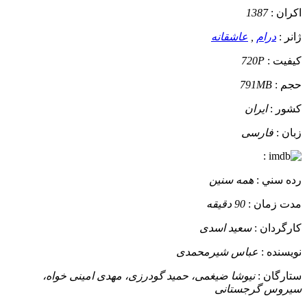
اکران :
1387
ژانر :
درام
,
عاشقانه
کيفيت :
720P
حجم :
791MB
کشور :
ایران
زبان :
فارسی
:
رده سني :
همه سنین
مدت زمان :
90 دقیقه
کارگردان :
سعید اسدی
نويسنده :
عباس شیرمحمدی
ستارگان :
نیوشا ضیغمی، حمید گودرزی، مهدی امینی خواه،
سیروس گرجستانی