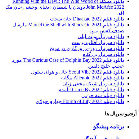
دانلود مستند Running with the Devil: The Wild World of
John McAfee 2022 دویدن با شیطان : دنیای وحشی جان مک
آفی
دانلود فیلم Dhaakad 2022 جان سخت
دانلود فیلم Marcel the Shell with Shoes On 2021 مارسل
صدف کفش به پا
دانلود سریال نوبت لیلی
دانلود سریال آفتاب پرست
دانلود سریال روزی روزگاری در مریخ
دانلود سریال بی گناه
دانلود فیلم The Curious Case of Dolphin Bay 2022 مورد
عجیب خلیج دلفین
دانلود فیلم Seoul Vibe 2022 حال و هوای سئول
دانلود فیلم Alienoid 2022 بیگانه
دانلود سریال شبکه مخفی زنان
دانلود فیلم I Came By 2022 آمدم
دانلود فیلم سه حرفی
دانلود فیلم Fourth of July 2022 چهارم جولای
آرشیو سریال ها
برنامه پیشگو