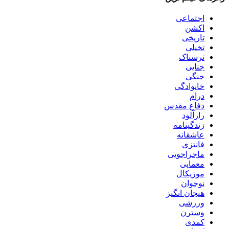
اجتماعی
اکشن
تاریخی
تخیلی
ترسناک
جنایی
جنگی
خانوادگی
درام
دفاع مقدس
رازآلود
زندگینامه
عاشقانه
فانتزی
ماجراجویی
معمایی
موزیکال
نوجوان
هیجان انگیز
ورزشی
وسترن
کمدی