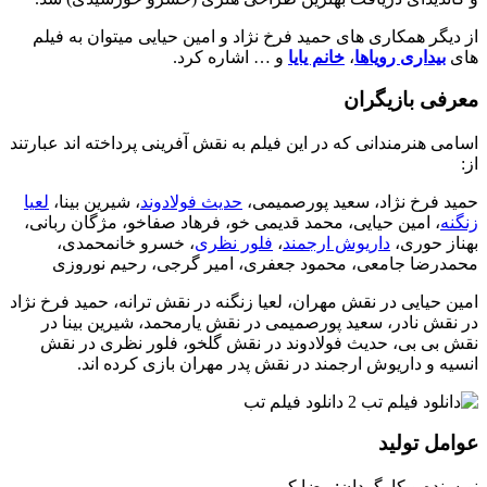
از دیگر همکاری های حمید فرخ نژاد و امین حیایی میتوان به فیلم
های
بیداری رویاها
،
خانم یایا
و … اشاره کرد.
معرفی بازیگران
اسامی هنرمندانی که در این فیلم به نقش آفرینی پرداخته اند عبارتند
از:
حمید فرخ نژاد، سعید پورصمیمی،
حدیث فولادوند
، شیرین بینا،
لعیا
زنگنه
، امین حیایی، محمد قدیمی خو، فرهاد صفاخو، مژگان ربانی،
بهناز حوری،
داریوش ارجمند
،
فلور نظری
، خسرو خانمحمدی،
محمدرضا جامعی، محمود جعفری، امیر گرجی، رحیم نوروزی
امین حیایی در نقش مهران، لعیا زنگنه در نقش ترانه، حمید فرخ نژاد
در نقش نادر، سعید پورصمیمی در نقش یارمحمد، شیرین بینا در
نقش بی بی، حدیث فولادوند در نقش گلخو، فلور نظری در نقش
انسیه و داریوش ارجمند در نقش پدر مهران بازی کرده اند.
عوامل تولید
نویسنده و کارگردان: رضا کریمی