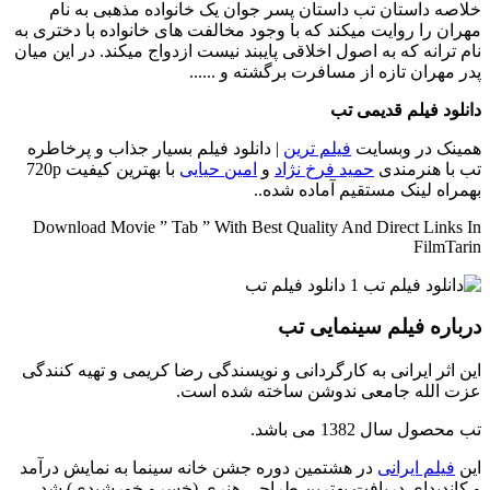
خلاصه داستان
تب داستان پسر جوان یک خانواده مذهبی به نام
مهران را روایت میکند که با وجود مخالفت های خانواده با دختری به
نام ترانه که به اصول اخلاقی پایبند نیست ازدواج میکند. در این میان
پدر مهران تازه از مسافرت برگشته و ......
دانلود فیلم قدیمی تب
همینک در وبسایت
فیلم ترین
| دانلود فیلم بسیار جذاب و پرخاطره
تب با هنرمندی
حمید فرخ نژاد
و
امین حیایی
با بهترین کیفیت 720p
بهمراه لینک مستقیم آماده شده..
Download Movie ” Tab ” With Best Quality And Direct Links In
FilmTarin
درباره فیلم سینمایی تب
این اثر ایرانی به کارگردانی و نویسندگی رضا کریمی و تهیه کنندگی
عزت الله جامعی ندوشن ساخته شده است.
تب محصول سال 1382 می باشد.
این
فیلم ایرانی
در هشتمین دوره جشن خانه سینما به نمایش درآمد
و کاندیدای دریافت بهترین طراحی هنری (خسرو خورشیدی) شد.