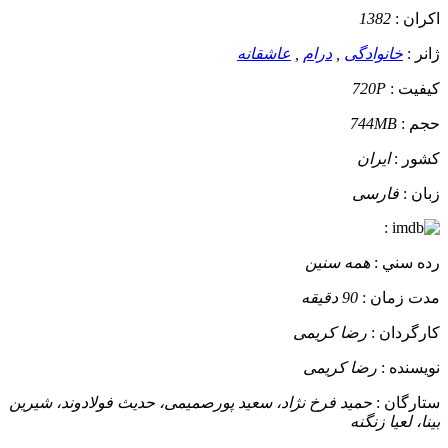
اکران :
1382
ژانر :
خانوادگی
,
درام
,
عاشقانه
کيفيت :
720P
حجم :
744MB
کشور :
ایران
زبان :
فارسی
:
رده سني :
همه سنین
مدت زمان :
90 دقیقه
کارگردان :
رضا کریمی
نويسنده :
رضا کریمی
ستارگان :
حمید فرخ نژاد، سعید پورصمیمی، حدیث فولادوند، شیرین
بینا، لعیا زنگنه