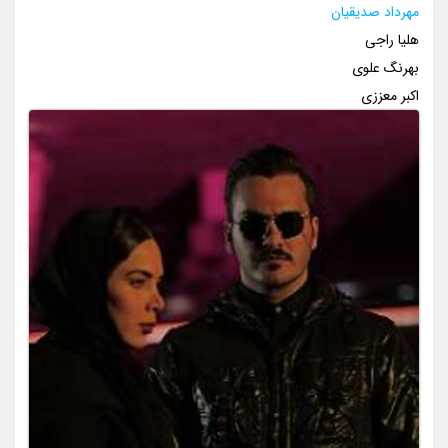
مهرداد صدیقیان
هلیا راجی
بهرنگ علوی
اکبر معززی