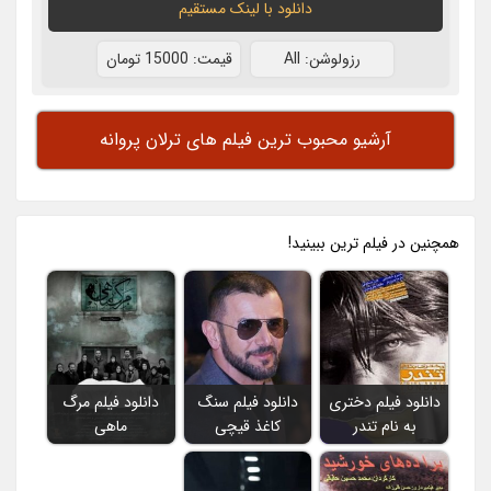
دانلود با لينک مستقيم
رزولوشن: All
قيمت: 15000 تومان
آرشیو محبوب ترین فیلم های ترلان پروانه
همچنين در فيلم ترين ببينيد!
دانلود فیلم دختری
دانلود فیلم سنگ
دانلود فیلم مرگ
به نام تندر
کاغذ قیچی
ماهی