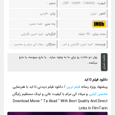
کيفيت :
480P - 720P - 1080P - 1080HQ
حجم :
-
کشور :
ایران
زبان :
فارسی
:
رده سني :
همه سنین
مدت زمان :
90 دقیقه
کارگردان :
امید امین نگارشی
نويسنده :
امید امین نگارشی و امیرحسین دواتگر
ستارگان :
میلاد کی مرام و محسن کیایی
خلاصه داستان
پول دو حالت رو برای ما به وجود میاره... یا مارو میبوسه، یا مارو
میکشه...
دانلود فیلم تا ابد
پیشنهاد ویژه رسانه
فیلم ترین
/ دانلود فیلم دیدنی تا ابد با هنرنمایی
محسن کیایی
و میلاد کی مرام با کیفیت عالی و لینک مستقیم رایگان
Download Movie ” Ta Abad ” With Best Quality And Direct
Links In FilmTarin