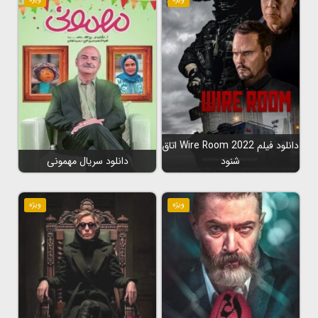
دانلود فیلم Wire Room 2022 اتاق
شنود
دانلود سریال مهمونی
ویژه
ویژه