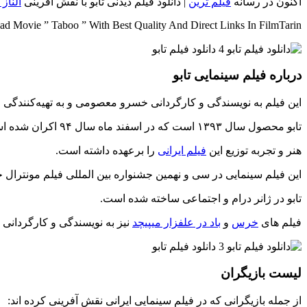
اکنون در رسانه
فیلم ترین
| دانلود فیلم دیدنی تابو با نقش آفرینی
النا
d Movie ” Taboo ” With Best Quality And Direct Links In FilmTarin
درباره فیلم سینمایی تابو
این فیلم به نویسندگی و کارگردانی خسرو معصومی و به تهیه‌کنندگی
تابو محصول سال ۱۳۹۳ است که در اسفند ماه سال ۹۴ اکران شده است.
هنر و تجربه توزیع این
فیلم ایرانی
را برعهده داشته است.
این فیلم سینمایی در سی و نهمین جشنواره بین المللی فیلم مونترال
تابو در ژانر درام و اجتماعی ساخته شده است.
فیلم های
خرس
و
باد در علفزار میپیچد
نیز به نویسندگی و کارگردان
لیست بازیگران
از جمله بازیگرانی که در فیلم سینمایی ایرانی نقش آفرینی کرده اند: