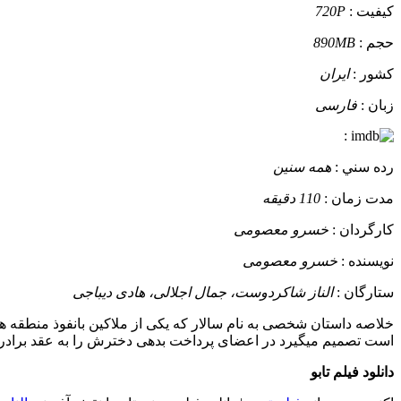
کيفيت :
720P
حجم :
890MB
کشور :
ایران
زبان :
فارسی
:
رده سني :
همه سنین
مدت زمان :
110 دقیقه
کارگردان :
خسرو معصومی
نويسنده :
خسرو معصومی
ستارگان :
الناز شاکردوست، جمال اجلالی، هادی دیباجی
خلاصه داستان
شخصی به نام سالار که یکی از ملاکین بانفوذ منطقه 
است تصمیم میگیرد در اعضای پرداخت بدهی دخترش را به عقد برادر سا
دانلود فیلم تابو