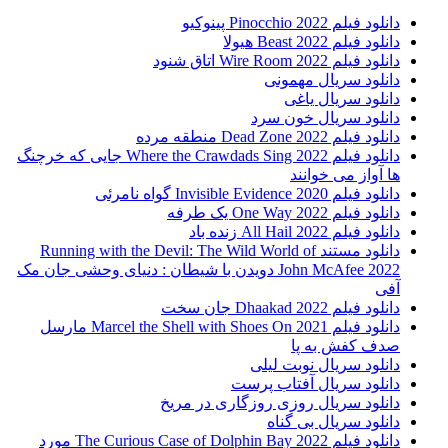
دانلود فیلم Pinocchio 2022 پینوکیو
دانلود فیلم Beast 2022 هیولا
دانلود فیلم Wire Room 2022 اتاق شنود
دانلود سریال مهمونی
دانلود سریال یاغی
دانلود سریال خون سرد
دانلود فیلم 2022 Dead Zone منطقه مرده
دانلود فیلم Where the Crawdads Sing 2022 جایی که خرچنگ
ها آواز می خوانند
دانلود فیلم 2020 Invisible Evidence گواه نامرئی
دانلود فیلم One Way 2022 یک طرفه
دانلود فیلم All Hail 2022 زنده باد
دانلود مستند Running with the Devil: The Wild World of
John McAfee 2022 دویدن با شیطان : دنیای وحشی جان مک
آفی
دانلود فیلم Dhaakad 2022 جان سخت
دانلود فیلم Marcel the Shell with Shoes On 2021 مارسل
صدف کفش به پا
دانلود سریال نوبت لیلی
دانلود سریال آفتاب پرست
دانلود سریال روزی روزگاری در مریخ
دانلود سریال بی گناه
دانلود فیلم The Curious Case of Dolphin Bay 2022 مورد