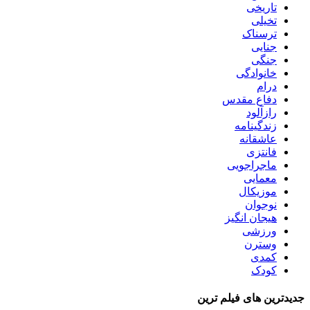
تاریخی
تخیلی
ترسناک
جنایی
جنگی
خانوادگی
درام
دفاع مقدس
رازآلود
زندگینامه
عاشقانه
فانتزی
ماجراجویی
معمایی
موزیکال
نوجوان
هیجان انگیز
ورزشی
وسترن
کمدی
کودک
جدیدترین های فیلم ترین