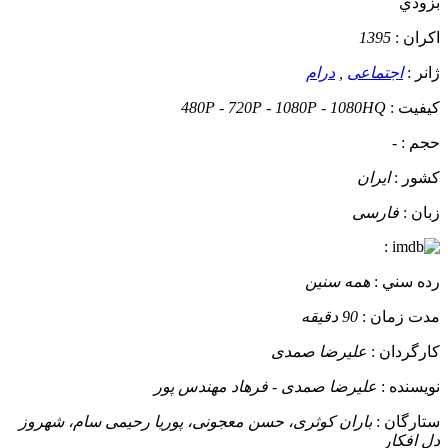
بزودي
اکران :
1395
ژانر :
اجتماعی
,
درام
کيفيت :
480P - 720P - 1080P - 1080HQ
حجم :
-
کشور :
ایران
زبان :
فارسی
:
رده سني :
همه سنین
مدت زمان :
90 دقیقه
کارگردان :
علیرضا صمدی
نويسنده :
علیرضا صمدی - فرهاد مهندس پور
ستارگان :
باران کوثری، حسن معجونی، پوریا رحیمی سام، شهروز
دل افکار