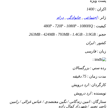
پست ويژه
اکران :
1400
ژانر :
اجتماعی
,
خانوادگی
,
درام
کيفيت :
480P - 720P - 1080P - 1080HQ
حجم :
263MB - 424MB - 793MB - 1.4GB - 3.9GB
کشور :
ایران
زبان :
فارسی
:
رده سني :
بزرگسالان
مدت زمان :
75 دقیقه
کارگردان :
ارد درویش
نويسنده :
ارد درویش
ستارگان :
امین زندگانی / نگین معتضدی / عباس غزالی / رامین
ناصر نصیر / شهرزاد کمال زاده