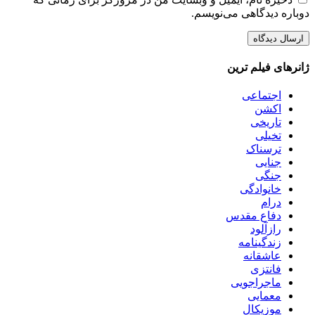
دوباره دیدگاهی می‌نویسم.
ژانرهای فیلم ترین
اجتماعی
اکشن
تاریخی
تخیلی
ترسناک
جنایی
جنگی
خانوادگی
درام
دفاع مقدس
رازآلود
زندگینامه
عاشقانه
فانتزی
ماجراجویی
معمایی
موزیکال