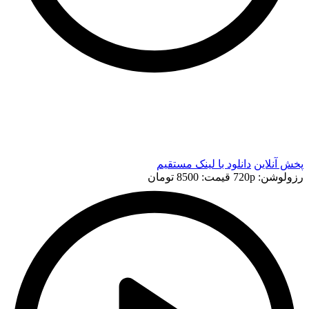
t
t
پخش آنلاین
دانلود با لينک مستقيم
رزولوشن: 720p
قيمت: 8500 تومان